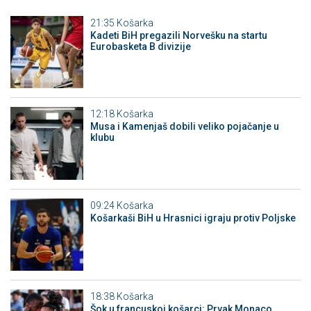
21:35
Košarka
Kadeti BiH pregazili Norvešku na startu
Eurobasketa B divizije
12:18
Košarka
Musa i Kamenjaš dobili veliko pojačanje u
klubu
09:24
Košarka
Košarkaši BiH u Hrasnici igraju protiv Poljske
18:38
Košarka
Šok u francuskoj košarci: Prvak Monaco