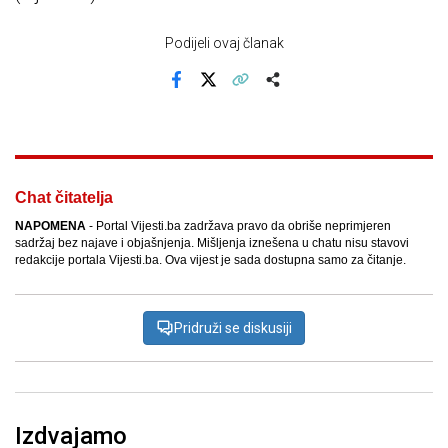
Podijeli ovaj članak
Facebook
X
Kopiraj link
Više
Chat čitatelja
NAPOMENA
- Portal Vijesti.ba zadržava pravo da obriše neprimjeren
sadržaj bez najave i objašnjenja. Mišljenja iznešena u chatu nisu stavovi
redakcije portala Vijesti.ba. Ova vijest je sada dostupna samo za čitanje.
Pridruži se diskusiji
Izdvajamo