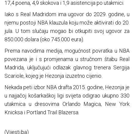
17,4 poena, 4,9 skokova i 1,9 asistencija po utakmici.
Iako s Real Madridom ima ugovor do 2029. godine, u
njemu postoji NBA klauzula koju može aktivirati do 20.
jula. U tom slučaju mogao bi otkupiti svoj ugovor za
850.000 dolara (oko 745.000 eura).
Prema navodima medija, mogućnost povratka u NBA
povezana je i s promjenama u stručnom štabu Real
Madrida, uključujući odlazak glavnog trenera Sergija
Scariole, kojeg je Hezonja izuzetno cijenio.
Nekada peti izbor NBA drafta 2015. godine, Hezonja je
u najjačoj košarkaškoj ligi svijeta odigrao ukupno 330
utakmica u dresovima Orlando Magica, New York
Knicksa i Portland Trail Blazersa.
(Vijesti.ba)