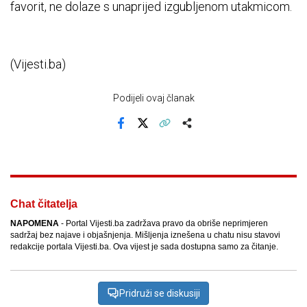
favorit, ne dolaze s unaprijed izgubljenom utakmicom.
(Vijesti.ba)
Podijeli ovaj članak
Facebook
X
Kopiraj link
Više
Chat čitatelja
NAPOMENA
- Portal Vijesti.ba zadržava pravo da obriše neprimjeren
sadržaj bez najave i objašnjenja. Mišljenja iznešena u chatu nisu stavovi
redakcije portala Vijesti.ba. Ova vijest je sada dostupna samo za čitanje.
Pridruži se diskusiji