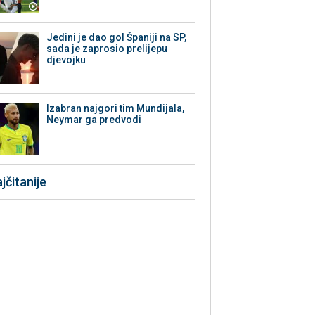
Jedini je dao gol Španiji na SP,
sada je zaprosio prelijepu
djevojku
Izabran najgori tim Mundijala,
Neymar ga predvodi
jčitanije