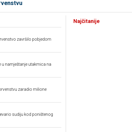
rvenstvu
Najčitanije
prvenstvo završilo pobjedom
 u namještanje utakmica na
rvenstvu zaradio milione
evario sudiju kod poništenog