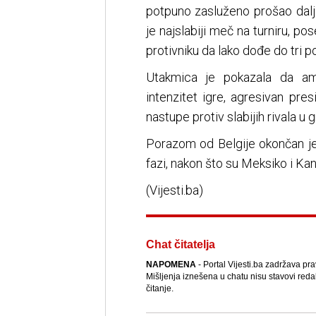
potpuno zasluženo prošao dalj
je najslabiji meč na turniru, p
protivniku da lako dođe do tri p
Utakmica je pokazala da ame
intenzitet igre, agresivan pres
nastupe protiv slabijih rivala u 
Porazom od Belgije okončan je
fazi, nakon što su Meksiko i Kan
(Vijesti.ba)
Chat čitatelja
NAPOMENA
- Portal Vijesti.ba zadržava pr
Mišljenja iznešena u chatu nisu stavovi reda
čitanje.