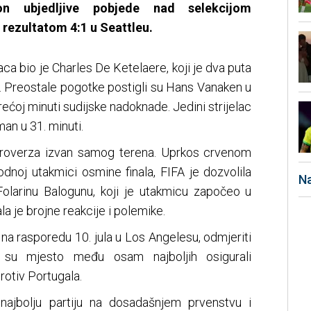
on ubjedljive pobjede nad selekcijom
 rezultatom 4:1 u Seattleu.
naca bio je Charles De Ketelaere, koji je dva puta
i. Preostale pogotke postigli su Hans Vanaken u
rećoj minuti sudijske nadoknade. Jedini strijelac
man u 31. minuti.
kontroverza izvan samog terena. Uprkos crvenom
odnoj utakmici osmine finala, FIFA je dozvolila
Na
larinu Balogunu, koji je utakmicu započeo u
la je brojne reakcije i polemike.
je na rasporedu 10. jula u Los Angelesu, odmjeriti
 su mjesto među osam najboljih osigurali
otiv Portugala.
 najbolju partiju na dosadašnjem prvenstvu i