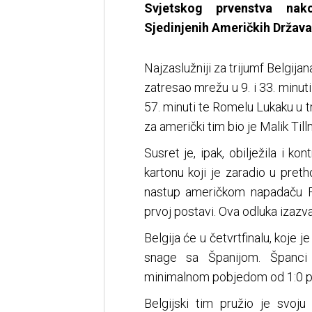
Svjetskog prvenstva nak
Sjedinjenih Američkih Država
Najzaslužniji za trijumf Belgija
zatresao mrežu u 9. i 33. minut
57. minuti te Romelu Lukaku u t
za američki tim bio je Malik Till
Susret je, ipak, obilježila i 
kartonu koji je zaradio u preth
nastup američkom napadaču Fo
prvoj postavi. Ova odluka izazva
Belgija će u četvrtfinalu, koje 
snage sa Španijom. Španci
minimalnom pobjedom od 1:0 pr
Belgijski tim pružio je svoju