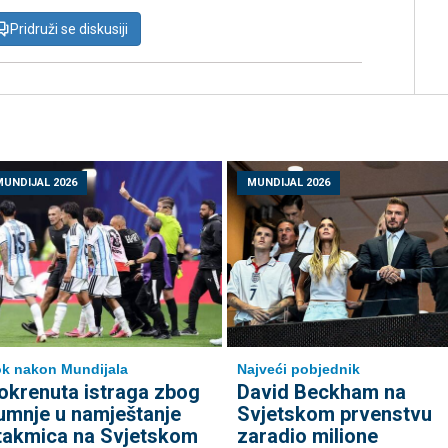
Pridruži se diskusiji
MUNDIJAL 2026
MUNDIJAL 2026
k nakon Mundijala
Najveći pobjednik
okrenuta istraga zbog
David Beckham na
umnje u namještanje
Svjetskom prvenstvu
takmica na Svjetskom
zaradio milione