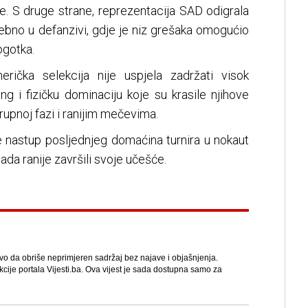
e. S druge strane, reprezentacija SAD odigrala
osebno u defanzivi, gdje je niz grešaka omogućio
ogotka.
rička selekcija nije uspjela zadržati visok
ing i fizičku dominaciju koje su krasile njihove
grupnoj fazi i ranijim mečevima.
 nastup posljednjeg domaćina turnira u nokaut
ada ranije završili svoje učešće.
avo da obriše neprimjeren sadržaj bez najave i objašnjenja.
kcije portala Vijesti.ba. Ova vijest je sada dostupna samo za