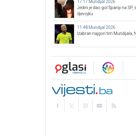
17:17
Mundijal 2026
Jedini je dao gol Španiji na SP,
djevojku
11:48
Mundijal 2026
Izabran najgori tim Mundijala,