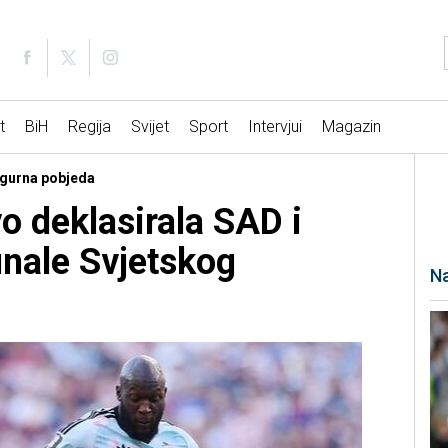
t
BiH
Regija
Svijet
Sport
Intervjui
Magazin
Sigurna pobjeda
vo deklasirala SAD i
finale Svjetskog
Na