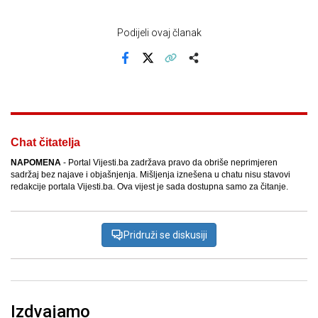
Podijeli ovaj članak
Facebook
X
Kopiraj link
Više
Chat čitatelja
NAPOMENA
- Portal Vijesti.ba zadržava pravo da obriše neprimjeren
sadržaj bez najave i objašnjenja. Mišljenja iznešena u chatu nisu stavovi
redakcije portala Vijesti.ba. Ova vijest je sada dostupna samo za čitanje.
Pridruži se diskusiji
Izdvajamo