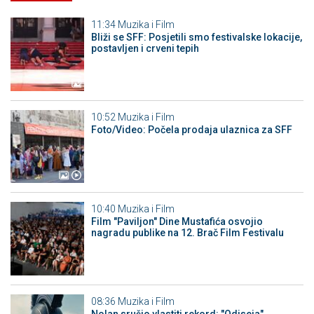
11:34
Muzika i Film
Bliži se SFF: Posjetili smo festivalske lokacije,
postavljen i crveni tepih
10:52
Muzika i Film
Foto/Video: Počela prodaja ulaznica za SFF
10:40
Muzika i Film
Film "Paviljon" Dine Mustafića osvojio
nagradu publike na 12. Brač Film Festivalu
08:36
Muzika i Film
Nolan srušio vlastiti rekord: "Odiseja"