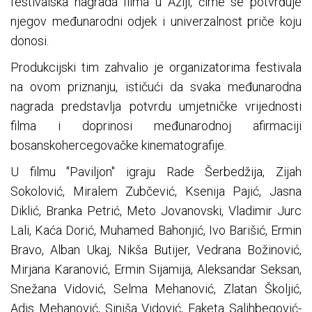
festivalska nagrada filma u Aziji, čime se potvrđuje
njegov međunarodni odjek i univerzalnost priče koju
donosi.
Produkcijski tim zahvalio je organizatorima festivala
na ovom priznanju, ističući da svaka međunarodna
nagrada predstavlja potvrdu umjetničke vrijednosti
filma i doprinosi međunarodnoj afirmaciji
bosanskohercegovačke kinematografije.
U filmu "Paviljon" igraju Rade Šerbedžija, Zijah
Sokolović, Miralem Zubčević, Ksenija Pajić, Jasna
Diklić, Branka Petrić, Meto Jovanovski, Vladimir Jurc
Lali, Kaća Dorić, Muhamed Bahonjić, Ivo Barišić, Ermin
Bravo, Alban Ukaj, Nikša Butijer, Vedrana Božinović,
Mirjana Karanović, Ermin Sijamija, Aleksandar Seksan,
Snežana Vidović, Selma Mehanović, Zlatan Školjić,
Adis Mehanović, Siniša Vidović, Faketa Salihbegović-