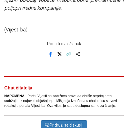
poljoprivredne kompanije.
(Vijesti.ba)
Podijeli ovaj članak
Facebook
X
Kopiraj link
Više
Chat čitatelja
NAPOMENA
- Portal Vijesti.ba zadržava pravo da obriše neprimjeren
sadržaj bez najave i objašnjenja. Mišljenja iznešena u chatu nisu stavovi
redakcije portala Vijesti.ba. Ova vijest je sada dostupna samo za čitanje.
Pridruži se diskusiji