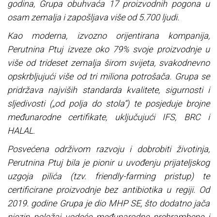
godina, Grupa obuhvaća 17 proizvodnih pogona u
osam zemalja i zapošljava više od 5.700 ljudi.
Kao moderna, izvozno orijentirana kompanija,
Perutnina Ptuj izveze oko 79% svoje proizvodnje u
više od trideset zemalja širom svijeta, svakodnevno
opskrbljujući više od tri miliona potrošača. Grupa se
pridržava najviših standarda kvalitete, sigurnosti i
sljedivosti („od polja do stola“) te posjeduje brojne
međunarodne certifikate, uključujući IFS, BRC i
HALAL.
Posvećena održivom razvoju i dobrobiti životinja,
Perutnina Ptuj bila je pionir u uvođenju prijateljskog
uzgoja pilića (tzv. friendly-farming pristup) te
certificirane proizvodnje bez antibiotika u regiji. Od
2019. godine Grupa je dio MHP SE, što dodatno jača
njezin položaj vodeće međunarodne prehrambene i