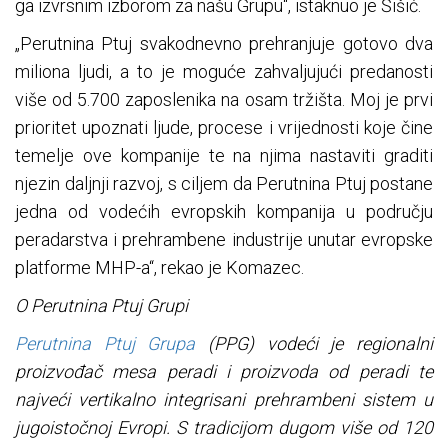
ga izvrsnim izborom za našu Grupu“, istaknuo je Šišić.
„Perutnina Ptuj svakodnevno prehranjuje gotovo dva
miliona ljudi, a to je moguće zahvaljujući predanosti
više od 5.700 zaposlenika na osam tržišta. Moj je prvi
prioritet upoznati ljude, procese i vrijednosti koje čine
temelje ove kompanije te na njima nastaviti graditi
njezin daljnji razvoj, s ciljem da Perutnina Ptuj postane
jedna od vodećih evropskih kompanija u području
peradarstva i prehrambene industrije unutar evropske
platforme MHP-a“, rekao je Komazec.
O Perutnina Ptuj Grupi
Perutnina Ptuj Grupa
(PPG) vodeći je regionalni
proizvođač mesa peradi i proizvoda od peradi te
najveći vertikalno integrisani prehrambeni sistem u
jugoistočnoj Evropi. S tradicijom dugom više od 120