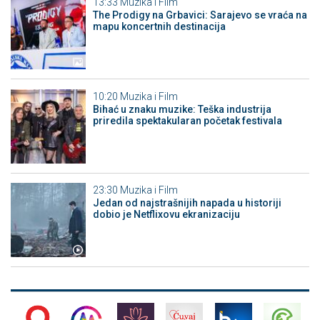
13:33
Muzika i Film
The Prodigy na Grbavici: Sarajevo se vraća na
mapu koncertnih destinacija
10:20
Muzika i Film
Bihać u znaku muzike: Teška industrija
priredila spektakularan početak festivala
23:30
Muzika i Film
Jedan od najstrašnijih napada u historiji
dobio je Netflixovu ekranizaciju