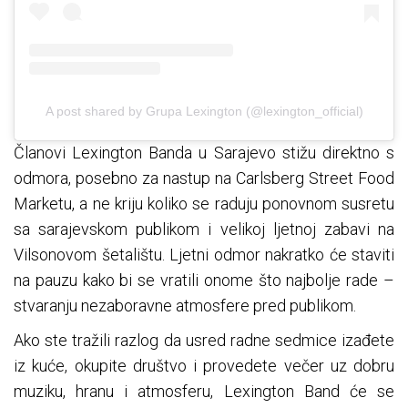
A post shared by Grupa Lexington (@lexington_official)
Članovi Lexington Banda u Sarajevo stižu direktno s
odmora, posebno za nastup na Carlsberg Street Food
Marketu, a ne kriju koliko se raduju ponovnom susretu
sa sarajevskom publikom i velikoj ljetnoj zabavi na
Vilsonovom šetalištu. Ljetni odmor nakratko će staviti
na pauzu kako bi se vratili onome što najbolje rade –
stvaranju nezaboravne atmosfere pred publikom.
Ako ste tražili razlog da usred radne sedmice izađete
iz kuće, okupite društvo i provedete večer uz dobru
muziku, hranu i atmosferu, Lexington Band će se