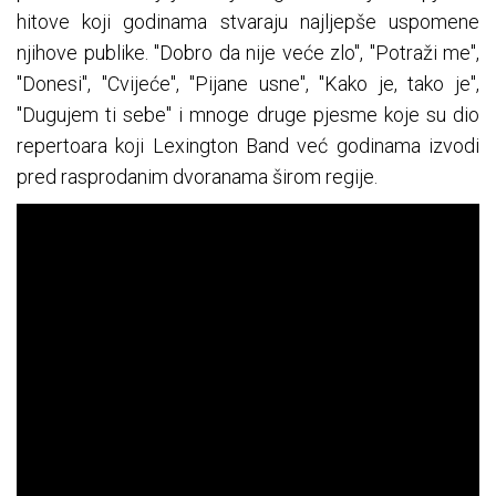
hitove koji godinama stvaraju najljepše uspomene
njihove publike. "Dobro da nije veće zlo", "Potraži me",
"Donesi", "Cvijeće", "Pijane usne", "Kako je, tako je",
"Dugujem ti sebe" i mnoge druge pjesme koje su dio
repertoara koji Lexington Band već godinama izvodi
pred rasprodanim dvoranama širom regije.