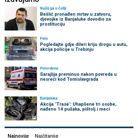
Našli ga u ćeliji
Bešlić pronađen mrtav u zatvoru,
djevojke iz Banjaluke dovodio za
prostituciju
Foto
Pogledajte gdje dileri kriju drogu u autu,
akcija policije u Trebinju
Potvrđeno
Sarajlija preminuo nakon povreda u
nesreći kod Tomislavgrada
Banjaluka
Akcija "Trasa": Uhapšene tri osobe,
nađeno 14 pušaka, pištolj i meci
Najnovije
Najčitanije