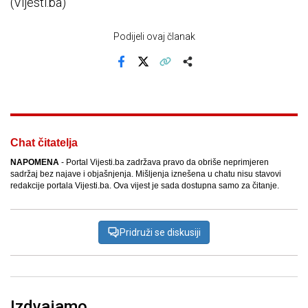
(Vijesti.ba)
Podijeli ovaj članak
Facebook
X
Kopiraj link
Više
Chat čitatelja
NAPOMENA
- Portal Vijesti.ba zadržava pravo da obriše neprimjeren
sadržaj bez najave i objašnjenja. Mišljenja iznešena u chatu nisu stavovi
redakcije portala Vijesti.ba. Ova vijest je sada dostupna samo za čitanje.
Pridruži se diskusiji
Izdvajamo