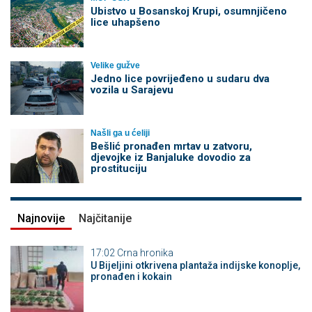
Ubistvo u Bosanskoj Krupi, osumnjičeno
lice uhapšeno
Velike gužve
Јedno lice povrijeđeno u sudaru dva
vozila u Sarajevu
Našli ga u ćeliji
Bešlić pronađen mrtav u zatvoru,
djevojke iz Banjaluke dovodio za
prostituciju
Najnovije
Najčitanije
17:02
Crna hronika
​U Bijeljini otkrivena plantaža indijske konoplje,
pronađen i kokain