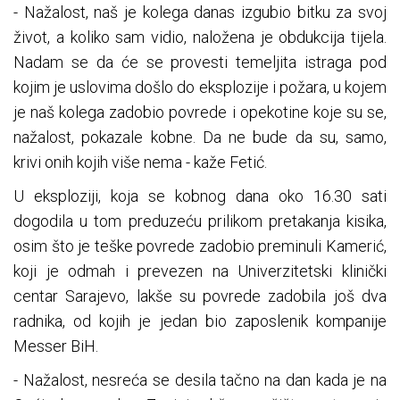
- Nažalost, naš je kolega danas izgubio bitku za svoj
život, a koliko sam vidio, naložena je obdukcija tijela.
Nadam se da će se provesti temeljita istraga pod
kojim je uslovima došlo do eksplozije i požara, u kojem
je naš kolega zadobio povrede i opekotine koje su se,
nažalost, pokazale kobne. Da ne bude da su, samo,
krivi onih kojih više nema - kaže Fetić.
U eksploziji, koja se kobnog dana oko 16.30 sati
dogodila u tom preduzeću prilikom pretakanja kisika,
osim što je teške povrede zadobio preminuli Kamerić,
koji je odmah i prevezen na Univerzitetski klinički
centar Sarajevo, lakše su povrede zadobila još dva
radnika, od kojih je jedan bio zaposlenik kompanije
Messer BiH.
- Nažalost, nesreća se desila tačno na dan kada je na