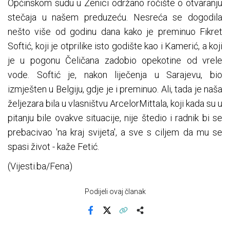
Općinskom sudu u Zenici održano ročište o otvaranju
stečaja u našem preduzeću. Nesreća se dogodila
nešto više od godinu dana kako je preminuo Fikret
Softić, koji je otprilike isto godište kao i Kamerić, a koji
je u pogonu Čeličana zadobio opekotine od vrele
vode. Softić je, nakon liječenja u Sarajevu, bio
izmješten u Belgiju, gdje je i preminuo. Ali, tada je naša
željezara bila u vlasništvu ArcelorMittala, koji kada su u
pitanju bile ovakve situacije, nije štedio i radnik bi se
prebacivao 'na kraj svijeta', a sve s ciljem da mu se
spasi život - kaže Fetić.
(Vijesti.ba/Fena)
Podijeli ovaj članak
Facebook
X
Kopiraj link
Više