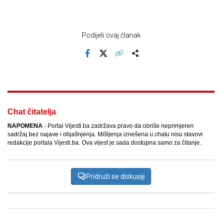
Podijeli ovaj članak
Facebook
X
Kopiraj link
Više
Chat čitatelja
NAPOMENA
- Portal Vijesti.ba zadržava pravo da obriše neprimjeren
sadržaj bez najave i objašnjenja. Mišljenja iznešena u chatu nisu stavovi
redakcije portala Vijesti.ba. Ova vijest je sada dostupna samo za čitanje.
Pridruži se diskusiji