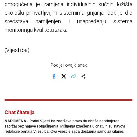
omogućena je zamjena individualnih kućnih ložišta
ekološki prihvatljivijim sistemima grijanja, dok je dio
sredstava namijenjen i unapređenju sistema
monitoringa kvaliteta zraka.
(Vijesti.ba)
Podijeli ovaj članak
Facebook
X
Kopiraj link
Više
Chat čitatelja
NAPOMENA
- Portal Vijesti.ba zadržava pravo da obriše neprimjeren
sadržaj bez najave i objašnjenja. Mišljenja iznešena u chatu nisu stavovi
redakcije portala Vijesti.ba. Ova vijest je sada dostupna samo za čitanje.