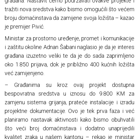
građana. Nastavit ćemo podržavati ovakve projekte i
tražiti nova sredstva kako bismo omogućili što većem
broju domaćinstava da zamijene svoja ložišta – kazao
je premijer Pivić.
Ministar za prostorno uređenje, promet i komunikacije
i zaštitu okoline Adnan Šabani naglasio je da je interes
građana izuzetno veliki te da je do sada zaprimljeno
oko 1.850 prijava, dok je približno 400 kućnih ložišta
već zamijenjeno.
– Građanima su kroz ovaj projekt dostupna
bespovratna sredstva u iznosu do 9.800 KM za
zamjenu sistema grijanja, prateće instalacije i izradu
projektne dokumentacije. Ovo je tek prva faza i već
planiramo nastavak aktivnosti kako bismo obuhvatili
što veći broj domaćinstava i dodatno unaprijedili
kvalitet zraka u našem kantonu – rekao je ministar