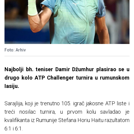
Foto: Arhiv
Najbolji bh. teniser Damir Džumhur plasirao se u
drugo kolo ATP Challenger turnira u rumunskom
Iasiju.
Sarajlija, koji je trenutno 105. igrač jakosne ATP liste i
treći nosilac turnira, u prvom kolu savladao je
kvalifikanta iz Rumunije Stefana Horiu Haitu razultatom
6:1 i 6:1.