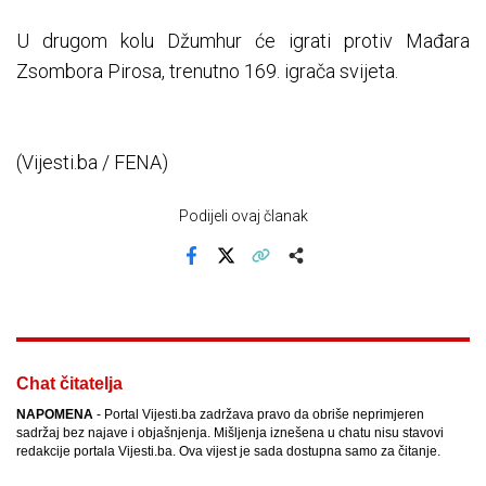
U drugom kolu Džumhur će igrati protiv Mađara
Zsombora Pirosa, trenutno 169. igrača svijeta.
(Vijesti.ba / FENA)
Podijeli ovaj članak
Facebook
X
Kopiraj link
Više
Chat čitatelja
NAPOMENA
- Portal Vijesti.ba zadržava pravo da obriše neprimjeren
sadržaj bez najave i objašnjenja. Mišljenja iznešena u chatu nisu stavovi
redakcije portala Vijesti.ba. Ova vijest je sada dostupna samo za čitanje.