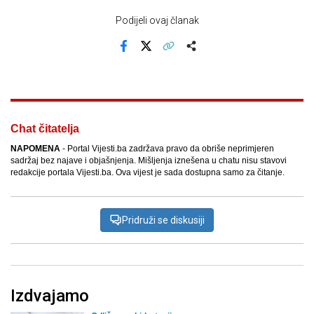
Podijeli ovaj članak
Facebook
X
Kopiraj link
Više
Chat čitatelja
NAPOMENA
- Portal Vijesti.ba zadržava pravo da obriše neprimjeren
sadržaj bez najave i objašnjenja. Mišljenja iznešena u chatu nisu stavovi
redakcije portala Vijesti.ba. Ova vijest je sada dostupna samo za čitanje.
Pridruži se diskusiji
Izdvajamo