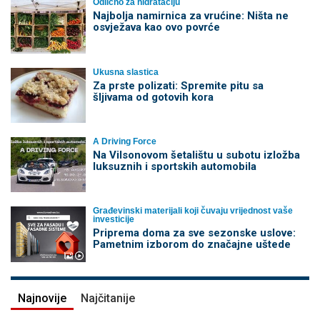
Odlično za hidrataciju
Najbolja namirnica za vrućine: Ništa ne
osvježava kao ovo povrće
Ukusna slastica
Za prste polizati: Spremite pitu sa
šljivama od gotovih kora
A Driving Force
Na Vilsonovom šetalištu u subotu izložba
luksuznih i sportskih automobila
Građevinski materijali koji čuvaju vrijednost vaše
investicije
Priprema doma za sve sezonske uslove:
Pametnim izborom do značajne uštede
Najnovije
Najčitanije