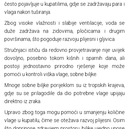
često pojavljuje u kupatilima, gdje se zadržavaju para i
vlaga nakon tuširanja.
Zbog visoke vlažnosti i slabije ventilacije, voda se
duže zadržava na zidovima, pločicama i drugim
površinama, što pogoduje razvoju plijesni i gljivica.
Stručnjaci ističu da redovno provjetravanje nije uvijek
dovoljno, posebno tokom kišnih i sparnih dana, ali
postoji jednostavno prirodno rješenje koje može
pomoći u kontroli viška vlage, sobne biljke.
Mnoge sobne biljke porijeklom su iz tropskih krajeva,
gdje su se prilagodile da dio potrebne vlage upijaju
direktno iz zraka.
Upravo zbog toga mogu pomoći u smanjenju količine
vlage u kupatilu, čime se otežava razvoj plijesni. Osim
što doprinose zdravijem prostoru, biljke ujedno unose