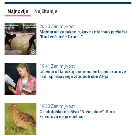
Najnovije
Najčitanije
20:20
Zanimljivosti
Mostarac zasukao rukave i ofarbao pješački:
"Kad već neće Grad..."
19:41
Zanimljivosti
Učenici u Danskoj usmeno će braniti radove
radi sprečavanja zloupotrebe AI-ja
19:30
Zanimljivosti
Ornitološko društvo "Naše ptice": Stop
krivolovu na prepelicu