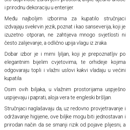
i prirodnu dekoraciju u enterijer.
Među najboljim izborima za kupatilo stručnjaci
izdvajaju svekrvin jezik, poznat i kao sanseverija, koji je
izuzetno otporan, ne zahtijeva mnogo svjetlosti ni
često zalijevanje, a odlično upija vlagu iz zraka.
Dobar izbor je i mirni ljiljan, koji je prepoznatljiv po
elegantnim bijelim cvjetovima, te orhideje kojima
odgovaraju topli i vlažni uslovi kakvi vladaju u većini
kupatila.
Osim ovih biljaka, u vlažnim prostorijama uspješno
uspijevaju i paprati, aloja vera te engleski bršljan.
Stručnjaci naglašavaju da, uz redovno provjetravanje i
održavanje higijene, ove biljke mogu biti jednostavan i
prirodan način da se smanji rizik od pojave plijesni, a