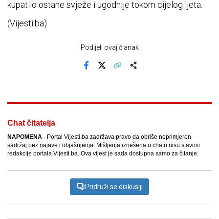
kupatilo ostane svježe i ugodnije tokom cijelog ljeta.
(Vijesti.ba)
Podijeli ovaj članak
Facebook
X
Kopiraj link
Više
Chat čitatelja
NAPOMENA
- Portal Vijesti.ba zadržava pravo da obriše neprimjeren
sadržaj bez najave i objašnjenja. Mišljenja iznešena u chatu nisu stavovi
redakcije portala Vijesti.ba. Ova vijest je sada dostupna samo za čitanje.
Pridruži se diskusiji