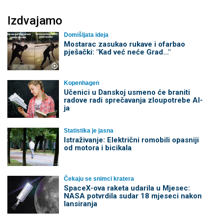
Izdvajamo
Domišljata ideja
Mostarac zasukao rukave i ofarbao
pješački: "Kad već neće Grad..."
Kopenhagen
Učenici u Danskoj usmeno će braniti
radove radi sprečavanja zloupotrebe AI-
ja
Statistika je jasna
Istraživanje: Električni romobili opasniji
od motora i bicikala
Čekaju se snimci kratera
SpaceX-ova raketa udarila u Mjesec:
NASA potvrdila sudar 18 mjeseci nakon
lansiranja