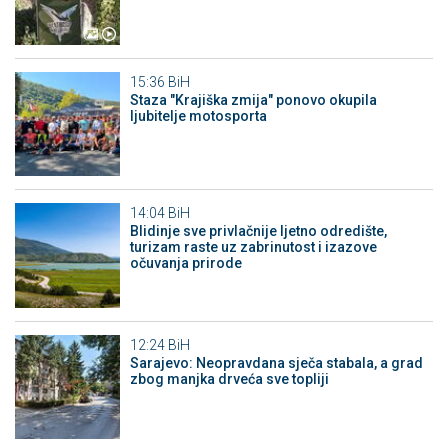
15:36
BiH
Staza "Krajiška zmija" ponovo okupila
ljubitelje motosporta
14:04
BiH
Blidinje sve privlačnije ljetno odredište,
turizam raste uz zabrinutost i izazove
očuvanja prirode
12:24
BiH
Sarajevo: Neopravdana sječa stabala, a grad
zbog manjka drveća sve topliji