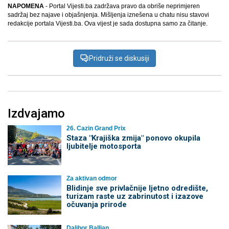
NAPOMENA
- Portal Vijesti.ba zadržava pravo da obriše neprimjeren
sadržaj bez najave i objašnjenja. Mišljenja iznešena u chatu nisu stavovi
redakcije portala Vijesti.ba. Ova vijest je sada dostupna samo za čitanje.
Pridruži se diskusiji
Izdvajamo
26. Cazin Grand Prix
Staza "Krajiška zmija" ponovo okupila
ljubitelje motosporta
Za aktivan odmor
Blidinje sve privlačnije ljetno odredište,
turizam raste uz zabrinutost i izazove
očuvanja prirode
Dalibor Ballian