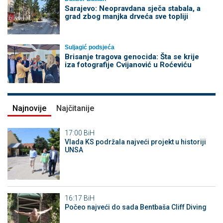
Sarajevo: Neopravdana sječa stabala, a
grad zbog manjka drveća sve topliji
Suljagić podsjeća
Brisanje tragova genocida: Šta se krije
iza fotografije Cvijanović u Roćeviću
Najnovije
Najčitanije
17:00
BiH
Vlada KS podržala najveći projekt u historiji
UNSA
16:17
BiH
Počeo najveći do sada Bentbaša Cliff Diving