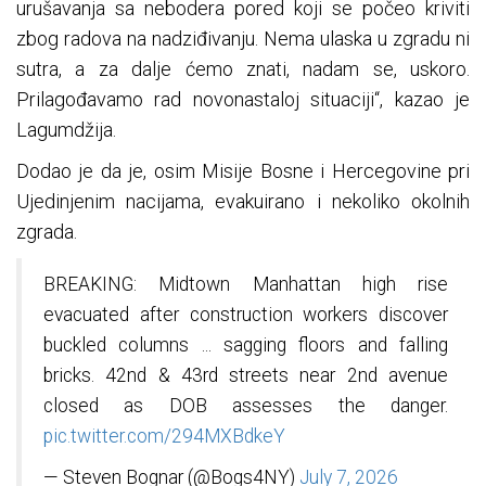
urušavanja sa nebodera pored koji se počeo kriviti
zbog radova na nadziđivanju. Nema ulaska u zgradu ni
sutra, a za dalje ćemo znati, nadam se, uskoro.
Prilagođavamo rad novonastaloj situaciji“, kazao je
Lagumdžija.
Dodao je da je, osim Misije Bosne i Hercegovine pri
Ujedinjenim nacijama, evakuirano i nekoliko okolnih
zgrada.
BREAKING: Midtown Manhattan high rise
evacuated after construction workers discover
buckled columns ... sagging floors and falling
bricks. 42nd & 43rd streets near 2nd avenue
closed as DOB assesses the danger.
pic.twitter.com/294MXBdkeY
— Steven Bognar (@Bogs4NY)
July 7, 2026