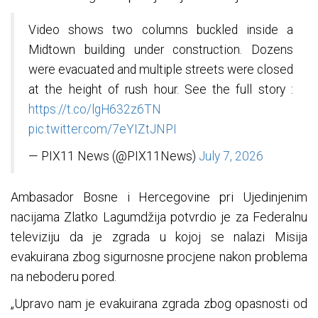
Video shows two columns buckled inside a
Midtown building under construction. Dozens
were evacuated and multiple streets were closed
at the height of rush hour. See the full story :
https://t.co/lgH632z6TN
pic.twitter.com/7eYIZtJNPI
— PIX11 News (@PIX11News)
July 7, 2026
Ambasador Bosne i Hercegovine pri Ujedinjenim
nacijama Zlatko Lagumdžija potvrdio je za Federalnu
televiziju da je zgrada u kojoj se nalazi Misija
evakuirana zbog sigurnosne procjene nakon problema
na neboderu pored.
„Upravo nam je evakuirana zgrada zbog opasnosti od