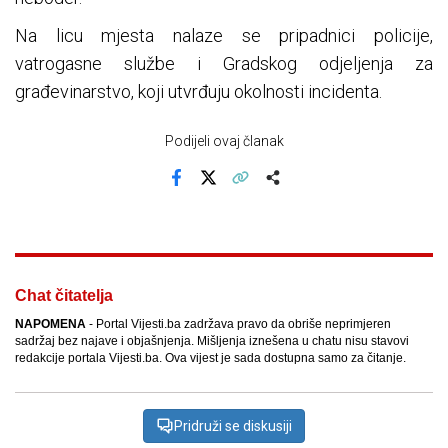
Na licu mjesta nalaze se pripadnici policije,
vatrogasne službe i Gradskog odjeljenja za
građevinarstvo, koji utvrđuju okolnosti incidenta.
Podijeli ovaj članak
Facebook
X
Kopiraj link
Više
Chat čitatelja
NAPOMENA
- Portal Vijesti.ba zadržava pravo da obriše neprimjeren
sadržaj bez najave i objašnjenja. Mišljenja iznešena u chatu nisu stavovi
redakcije portala Vijesti.ba. Ova vijest je sada dostupna samo za čitanje.
Pridruži se diskusiji