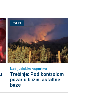
SVIJET
Nadljudskim naporima
u
Trebinje: Pod kontrolom
požar u blizini asfaltne
baze