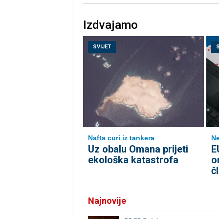
Izdvajamo
SVIJET
Nafta curi iz tankera
Ne
Uz obalu Omana prijeti
E
ekološka katastrofa
o
č
Najnovije