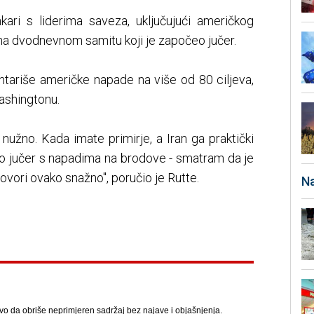
kari s liderima saveza, uključujući američkog
na dvodnevnom samitu koji je započeo jučer.
ntariše američke napade na više od 80 ciljeva,
ashingtonu.
 nužno. Kada imate primirje, a Iran ga praktički
ilo jučer s napadima na brodove - smatram da je
vori ovako snažno", poručio je Rutte.
Na
avo da obriše neprimjeren sadržaj bez najave i objašnjenja.