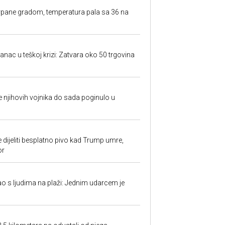
rpane gradom, temperatura pala sa 36 na
anac u teškoj krizi: Zatvara oko 50 trgovina
 je njihovih vojnika do sada poginulo u
e dijeliti besplatno pivo kad Trump umre,
or
ao s ljudima na plaži: Jednim udarcem je