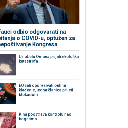
Fauci odbio odgovarati na
pitanja o COVID-u, optužen za
nepoštivanje Kongresa
Uz obalu Omana prijeti ekološka
katastrofa
EU želi oporezivati online
klađenje, jedna članica prijeti
blokadom
Kina pooštrava kontrolu nad
bogatima