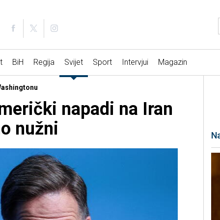
t
BiH
Regija
Svijet
Sport
Intervjui
Magazin
 Washingtonu
erički napadi na Iran
no nužni
Na