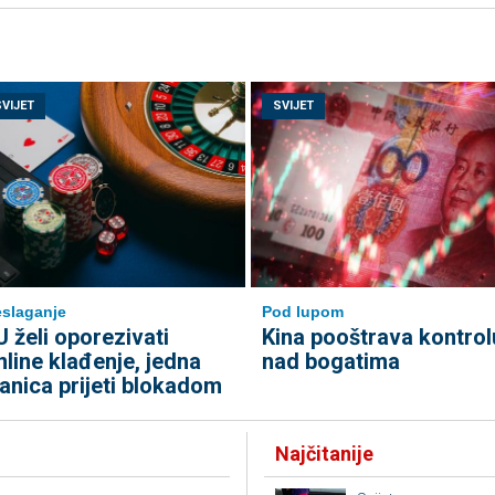
SVIJET
SVIJET
slaganje
Pod lupom
U želi oporezivati
Kina pooštrava kontrol
nline klađenje, jedna
nad bogatima
lanica prijeti blokadom
Najčitanije