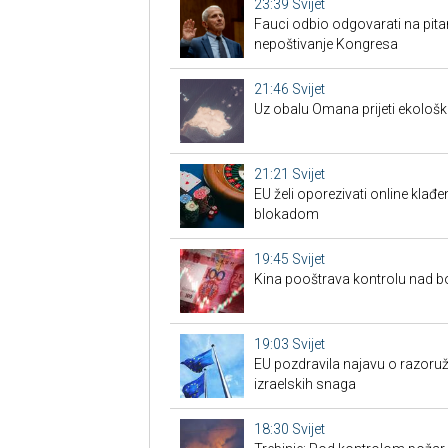
23:39
Svijet
Fauci odbio odgovarati na pita
nepoštivanje Kongresa
21:46
Svijet
Uz obalu Omana prijeti ekološk
21:21
Svijet
EU želi oporezivati online klađen
blokadom
19:45
Svijet
Kina pooštrava kontrolu nad 
19:03
Svijet
EU pozdravila najavu o razoru
izraelskih snaga
18:30
Svijet