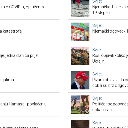
Svijet
nja o COVID-u, optužen za
Njemačka: Ulice zat
19 stepeni
Svijet
a katastrofa
Njemački trgovački l
Svijet
je, jedna članica prijeti
Rusi objavili koliko
Ukrajini
Svijet
bogatima
Pivara objavila da ć
dobili su brz odgov
Svijet
žanju Hamasa i povlačenju
Političar se posvađ
nokautiran
Svijet