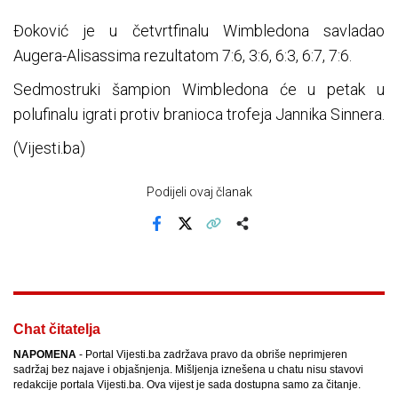
Đoković je u četvrtfinalu Wimbledona savladao
Augera-Alisassima rezultatom 7:6, 3:6, 6:3, 6:7, 7:6.
Sedmostruki šampion Wimbledona će u petak u
polufinalu igrati protiv branioca trofeja Jannika Sinnera.
(Vijesti.ba)
Podijeli ovaj članak
Facebook
X
Kopiraj link
Više
Chat čitatelja
NAPOMENA
- Portal Vijesti.ba zadržava pravo da obriše neprimjeren
sadržaj bez najave i objašnjenja. Mišljenja iznešena u chatu nisu stavovi
redakcije portala Vijesti.ba. Ova vijest je sada dostupna samo za čitanje.