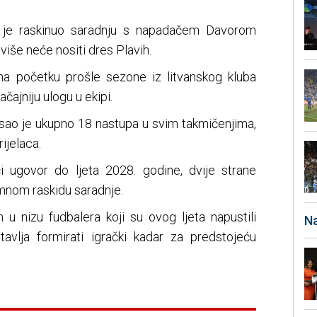
 je raskinuo saradnju s napadačem Davorom
više neće nositi dres Plavih.
 na početku prošle sezone iz litvanskog kluba
ačajniju ulogu u ekipi.
sao je ukupno 18 nastupa u svim takmičenjima,
rijelaca.
 ugovor do ljeta 2028. godine, dvije strane
mnom raskidu saradnje.
 u nizu fudbalera koji su ovog ljeta napustili
Na
tavlja formirati igrački kadar za predstojeću