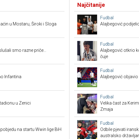
Najčitanije
Fudbal
ćin u Mostaru, Široki i Sloga
Alajbegović podijeli
Fudbal
ušali smo razne priče...
Alajbegović otkrio k
čuje
Fudbal
o Infantina
Alajbegović objavio 
Fudbal
tadionu u Zenici
Velika čast za Keri
Zmaja
Fudbal
pobjedu na startu Wwin lige BiH
Odbile pjevati irans
australsko državlja