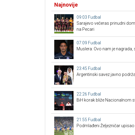
Najnovije
09:03
Fudbal
Sarajevo večeras prinudni doma
na Pecari
07:09
Fudbal
Muslera: Ovo nam je nagrada, sl
23:45
Fudbal
Argentinski savez javno podrža
22:26
Fudbal
BiH korak bliže Nacionalnom s
21:55
Fudbal
Podmlađeni Željezničar upisao 