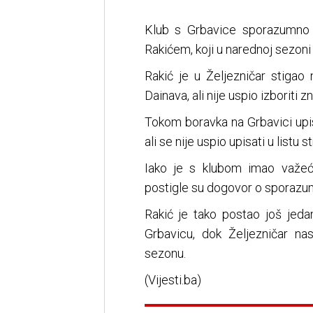
Klub s Grbavice sporazumno
Rakićem, koji u narednoj sezoni 
Rakić je u Željezničar stigao
Dainava, ali nije uspio izboriti zn
Tokom boravka na Grbavici upi
ali se nije uspio upisati u listu st
Iako je s klubom imao važeći
postigle su dogovor o sporazu
Rakić je tako postao još jedan
Grbavicu, dok Željezničar nas
sezonu.
(Vijesti.ba)