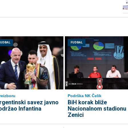
FUDBAL
FUDBAL
reizboru
Podrška NK Čelik
rgentinski savez javno
BiH korak bliže
održao Infantina
Nacionalnom stadionu 
Zenici