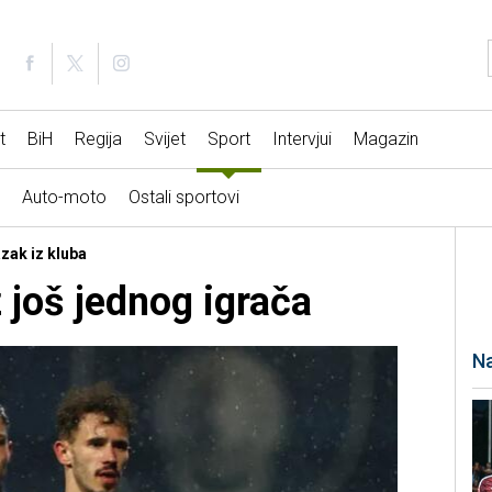
t
BiH
Regija
Svijet
Sport
Intervjui
Magazin
Auto-moto
Ostali sportovi
azak iz kluba
 još jednog igrača
Na