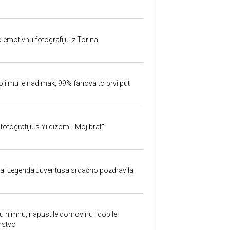
o emotivnu fotografiju iz Torina
oji mu je nadimak, 99% fanova to prvi put
fotografiju s Yildizom: "Moj brat"
ma: Legenda Juventusa srdačno pozdravila
ku himnu, napustile domovinu i dobile
nstvo