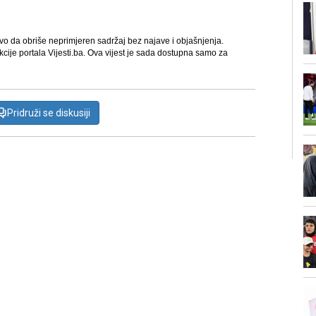
avo da obriše neprimjeren sadržaj bez najave i objašnjenja.
kcije portala Vijesti.ba. Ova vijest je sada dostupna samo za
Pridruži se diskusiji