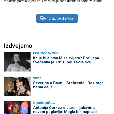
redakcije portala Vijesti.ba. Ova vijest je sada dostupna samo za čitanje.
Pridruži se diskusiji
Izdvajamo
Prvi izbor za Miss
Ko je bila prva Miss svijeta? Prelijepa
Šveđanka je 1951. oduševila sve
Video
Severina o Bosni i Srebrenici: Bez toga
nema dalje...
Otvorila dušu...
Antonija Čerkez o starim ljubavima i
novom poglavlju: Mogla bih napisati