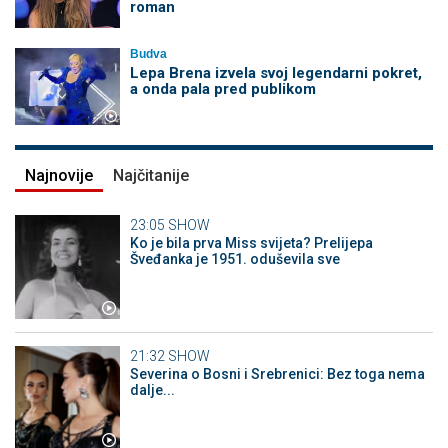
roman
Budva
Lepa Brena izvela svoj legendarni pokret,
a onda pala pred publikom
Najnovije
Najčitanije
23:05
SHOW
Ko je bila prva Miss svijeta? Prelijepa
Šveđanka je 1951. oduševila sve
21:32
SHOW
Severina o Bosni i Srebrenici: Bez toga nema
dalje...