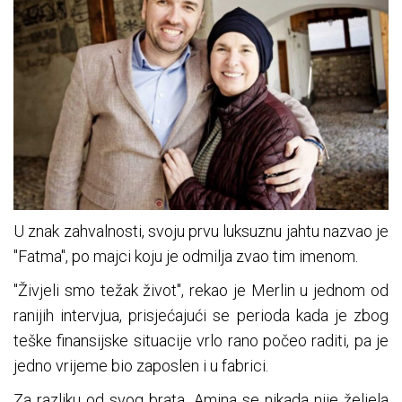
U znak zahvalnosti, svoju prvu luksuznu jahtu nazvao je
"Fatma", po majci koju je odmilja zvao tim imenom.
"Živjeli smo težak život", rekao je Merlin u jednom od
ranijih intervjua, prisjećajući se perioda kada je zbog
teške finansijske situacije vrlo rano počeo raditi, pa je
jedno vrijeme bio zaposlen i u fabrici.
Za razliku od svog brata, Amina se nikada nije željela