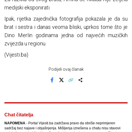
medijski eksponirati.
Ipak, rijetka zajednička fotografija pokazala je da su
brat i sestra i danas veoma bliski, uprkos tome što je
Dino Merlin godinama jedna od najvećih muzičkih
zvijezda u regionu.
(Vijesti.ba)
Podijeli ovaj članak
Facebook
X
Kopiraj link
Više
Chat čitatelja
NAPOMENA
- Portal Vijesti.ba zadržava pravo da obriše neprimjeren
sadržaj bez najave i objašnjenja. Mišljenja iznešena u chatu nisu stavovi