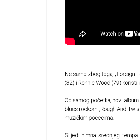
Ne samo zbog toga, „Foreign T
(82) i Ronnie Wood (79) koristil
Od samog početka, novi album 
blues rockom „Rough And Twist
muzičkim počecima.
Slijedi himna srednjeg tempa