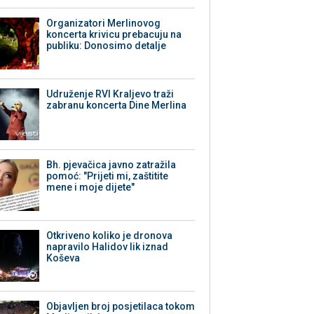
Organizatori Merlinovog
koncerta krivicu prebacuju na
publiku: Donosimo detalje
Udruženje RVI Kraljevo traži
zabranu koncerta Dine Merlina
Bh. pjevačica javno zatražila
pomoć: "Prijeti mi, zaštitite
mene i moje dijete"
Otkriveno koliko je dronova
napravilo Halidov lik iznad
Koševa
Objavljen broj posjetilaca tokom