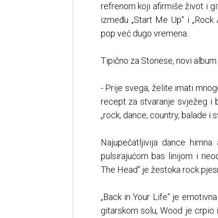
refrenom koji afirmiše život i 
između „Start Me Up“ i „Rock 
pop već dugo vremena.
Tipično za Stonese, novi album 
- Prije svega, želite imati mnog
recept za stvaranje svježeg i
„rock, dance, country, balade i 
Najupečatljivija dance himn
pulsirajućom bas linijom i ne
The Head“ je žestoka rock pje
„Back in Your Life“ je emotiv
gitarskom solu, Wood je crpio i