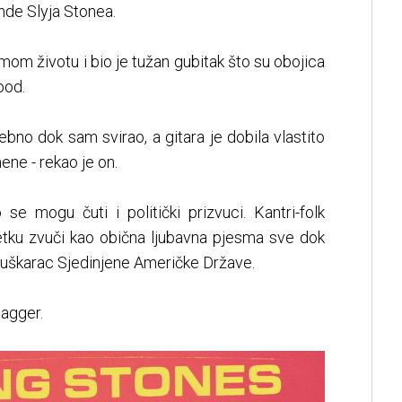
nde Slyja Stonea.
u mom životu i bio je tužan gubitak što su obojica
ood.
bno dok sam svirao, a gitara je dobila vlastito
ene - rekao je on.
 mogu čuti i politički prizvuci. Kantri-folk
etku zvuči kao obična ljubavna pjesma sve dok
 muškarac Sjedinjene Američke Države.
Jagger.