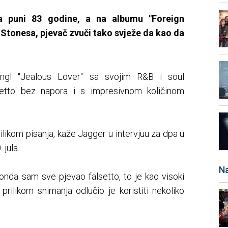
 puni 83 godine, a na albumu "Foreign
 Stonesa, pjevač zvuči tako svježe da kao da
ingl "Jealous Lover" sa svojim R&B i soul
etto bez napora i s impresivnom količinom
ikom pisanja, kaže Jagger u intervjuu za dpa u
jula.
Na
 onda sam sve pjevao falsetto, to je kao visoki
prilikom snimanja odlučio je koristiti nekoliko