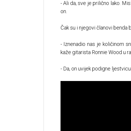
- Ali da, sve je prilično lako. M
on.
Čak su i njegovi članovi benda b
- Iznenadio nas je količinom sn
kaže gitarista Ronnie Wood u r
- Da, on uvijek podigne ljestvi