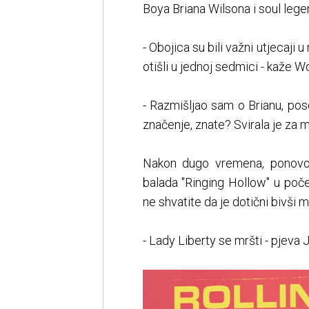
Boya Briana Wilsona i soul lege
- Obojica su bili važni utjecaji 
otišli u jednoj sedmici - kaže W
- Razmišljao sam o Brianu, pose
značenje, znate? Svirala je za m
Nakon dugo vremena, ponovo se
balada "Ringing Hollow" u poč
ne shvatite da je dotični bivši
- Lady Liberty se mršti - pjeva 