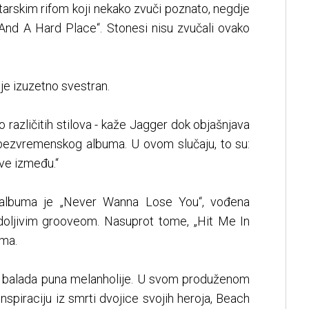
gitarskim rifom koji nekako zvuči poznato, negdje
And A Hard Place“. Stonesi nisu zvučali ovako
je izuzetno svestran.
o različitih stilova - kaže Jagger dok objašnjava
 bezvremenskog albuma. U ovom slučaju, to su:
sve između.“
a albuma je „Never Wanna Lose You“, vođena
odoljivim grooveom. Nasuprot tome, „Hit Me In
sma.
na balada puna melanholije. U svom produženom
nspiraciju iz smrti dvojice svojih heroja, Beach