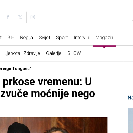
t
BiH
Regija
Svijet
Sport
Intervjui
Magazin
Ljepota i Zdravlje
Galerije
SHOW
Foreign Tongues"
i prkose vremenu: U
 zvuče moćnije nego
Na