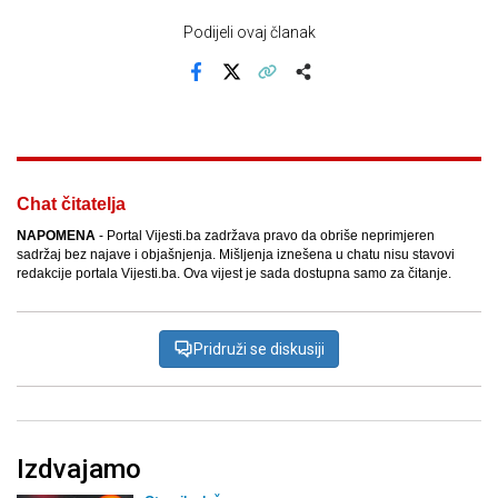
Podijeli ovaj članak
Facebook
X
Kopiraj link
Više
Chat čitatelja
NAPOMENA
- Portal Vijesti.ba zadržava pravo da obriše neprimjeren
sadržaj bez najave i objašnjenja. Mišljenja iznešena u chatu nisu stavovi
redakcije portala Vijesti.ba. Ova vijest je sada dostupna samo za čitanje.
Pridruži se diskusiji
Izdvajamo