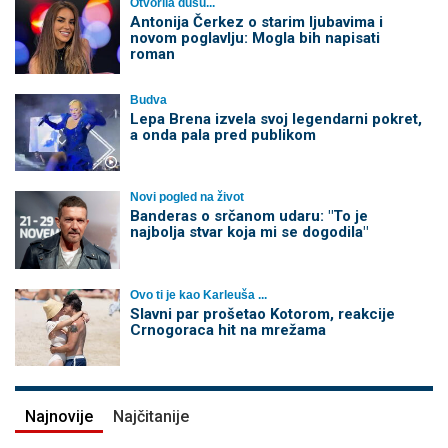
Otvorila dušu...
Antonija Čerkez o starim ljubavima i
novom poglavlju: Mogla bih napisati
roman
Budva
Lepa Brena izvela svoj legendarni pokret,
a onda pala pred publikom
Novi pogled na život
Banderas o srčanom udaru: "To je
najbolja stvar koja mi se dogodila"
Ovo ti je kao Karleuša ...
Slavni par prošetao Kotorom, reakcije
Crnogoraca hit na mrežama
Najnovije
Najčitanije