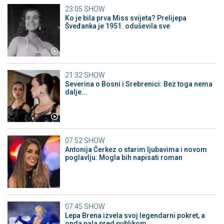
23:05
SHOW
Ko je bila prva Miss svijeta? Prelijepa
Šveđanka je 1951. oduševila sve
21:32
SHOW
Severina o Bosni i Srebrenici: Bez toga nema
dalje...
07:52
SHOW
Antonija Čerkez o starim ljubavima i novom
poglavlju: Mogla bih napisati roman
07:45
SHOW
Lepa Brena izvela svoj legendarni pokret, a
onda pala pred publikom