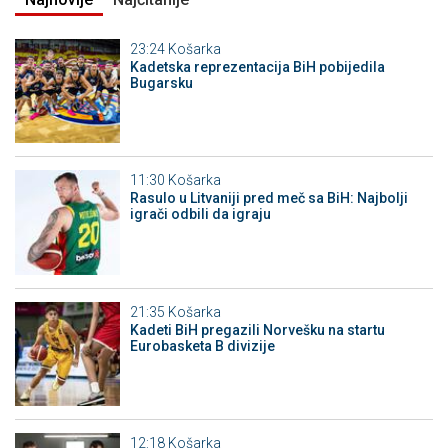
23:24
Košarka
Kadetska reprezentacija BiH pobijedila
Bugarsku
11:30
Košarka
Rasulo u Litvaniji pred meč sa BiH: Najbolji
igrači odbili da igraju
21:35
Košarka
Kadeti BiH pregazili Norvešku na startu
Eurobasketa B divizije
12:18
Košarka