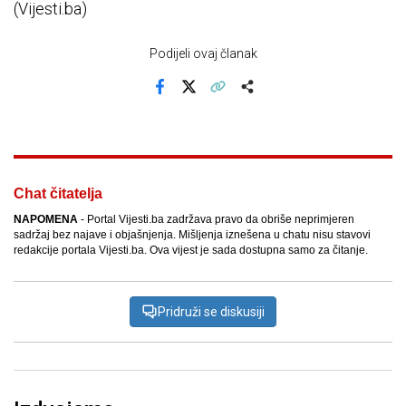
(Vijesti.ba)
Podijeli ovaj članak
Facebook
X
Kopiraj link
Više
Chat čitatelja
NAPOMENA
- Portal Vijesti.ba zadržava pravo da obriše neprimjeren
sadržaj bez najave i objašnjenja. Mišljenja iznešena u chatu nisu stavovi
redakcije portala Vijesti.ba. Ova vijest je sada dostupna samo za čitanje.
Pridruži se diskusiji