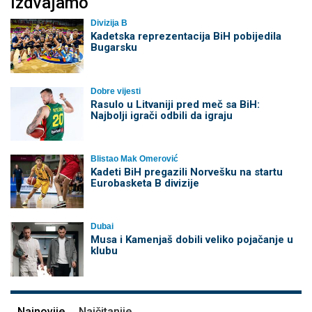
Izdvajamo
Divizija B
Kadetska reprezentacija BiH pobijedila
Bugarsku
Dobre vijesti
Rasulo u Litvaniji pred meč sa BiH:
Najbolji igrači odbili da igraju
Blistao Mak Omerović
Kadeti BiH pregazili Norvešku na startu
Eurobasketa B divizije
Dubai
Musa i Kamenjaš dobili veliko pojačanje u
klubu
Najnovije
Najčitanije