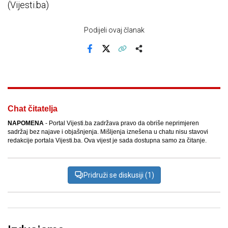
(Vijesti.ba)
Podijeli ovaj članak
Facebook
X
Kopiraj link
Više
Chat čitatelja
NAPOMENA
- Portal Vijesti.ba zadržava pravo da obriše neprimjeren
sadržaj bez najave i objašnjenja. Mišljenja iznešena u chatu nisu stavovi
redakcije portala Vijesti.ba. Ova vijest je sada dostupna samo za čitanje.
Pridruži se diskusiji (1)