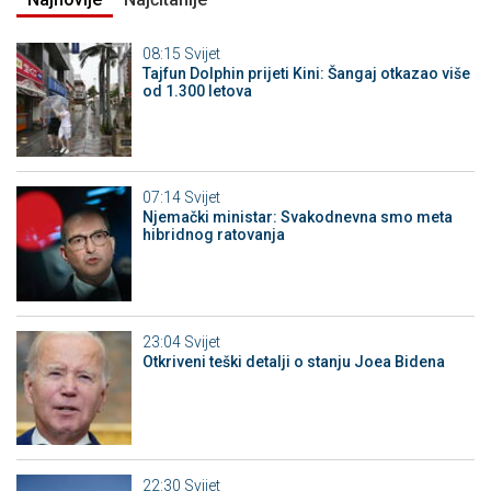
08:15
Svijet
Tajfun Dolphin prijeti Kini: Šangaj otkazao više
od 1.300 letova
07:14
Svijet
Njemački ministar: Svakodnevna smo meta
hibridnog ratovanja
23:04
Svijet
Otkriveni teški detalji o stanju Joea Bidena
22:30
Svijet