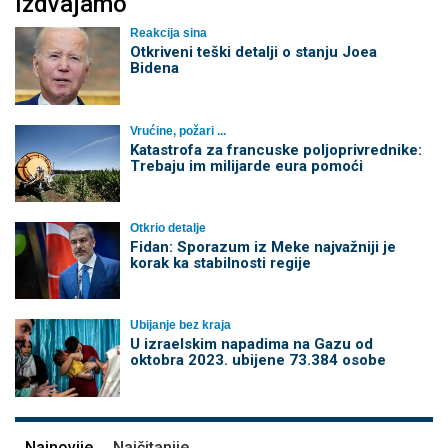
Izdvajamo
Reakcija sina
Otkriveni teški detalji o stanju Joea
Bidena
Vrućine, požari ...
Katastrofa za francuske poljoprivrednike:
Trebaju im milijarde eura pomoći
Otkrio detalje
Fidan: Sporazum iz Meke najvažniji je
korak ka stabilnosti regije
Ubijanje bez kraja
U izraelskim napadima na Gazu od
oktobra 2023. ubijene 73.384 osobe
Najnovije
Najčitanije