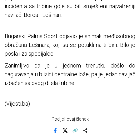
incidenta sa tribine gdje su bili smješteni najvatreniji
navijači Borca - Lešinari.
Bugarski Palms Sport objavio je snimak međusobnog
obračuna Lešinara, koji su se potukli na tribini. Bilo je
posla i za specijalce.
Zanimljivo da je u jednom trenutku došlo do
naguravanja u blizini centralne lože, pa je jedan navijač
izbačen sa ovog dijela tribine.
(Vijesti.ba)
Podijeli ovaj članak
Facebook
X
Kopiraj link
Više