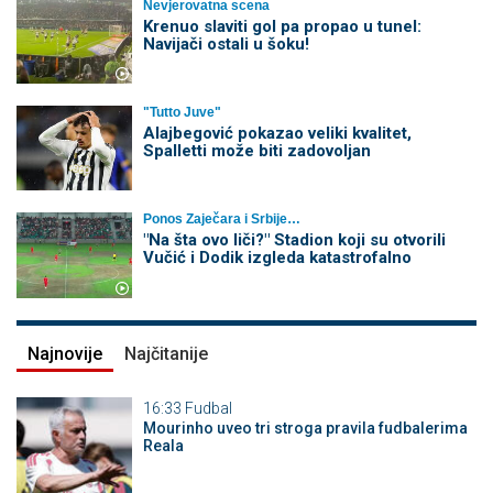
Nevjerovatna scena
Krenuo slaviti gol pa propao u tunel:
Navijači ostali u šoku!
"Tutto Juve"
Alajbegović pokazao veliki kvalitet,
Spalletti može biti zadovoljan
Ponos Zaječara i Srbije…
"Na šta ovo liči?" Stadion koji su otvorili
Vučić i Dodik izgleda katastrofalno
Najnovije
Najčitanije
16:33
Fudbal
Mourinho uveo tri stroga pravila fudbalerima
Reala