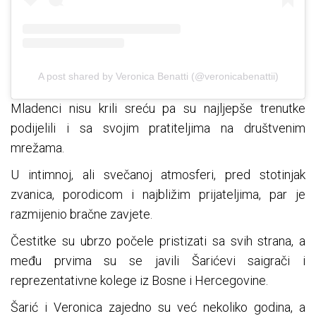
A post shared by Veronica Benatti (@veronicabenattii)
Mladenci nisu krili sreću pa su najljepše trenutke
podijelili i sa svojim pratiteljima na društvenim
mrežama.
U intimnoj, ali svečanoj atmosferi, pred stotinjak
zvanica, porodicom i najbližim prijateljima, par je
razmijenio bračne zavjete.
Čestitke su ubrzo počele pristizati sa svih strana, a
među prvima su se javili Šarićevi saigrači i
reprezentativne kolege iz Bosne i Hercegovine.
Šarić i Veronica zajedno su već nekoliko godina, a