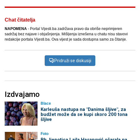
Chat čitatelja
NAPOMENA
- Portal Vijesti.ba zadržava pravo da obriše neprimjeren
sadržaj bez najave i objašnjenja. Mišljenja iznešena u chatu nisu stavovi
redakcije portala Vijesti.ba. Ova vijest je sada dostupna samo za čitanje.
Pridruži se diskusiji
Izdvajamo
Blace
Karleuša nastupa na "Danima šljive", za
budžet može da se kupi skoro 200 tona
šljive
Foto
Bh. ljepotica Laila Hasanović očarala na