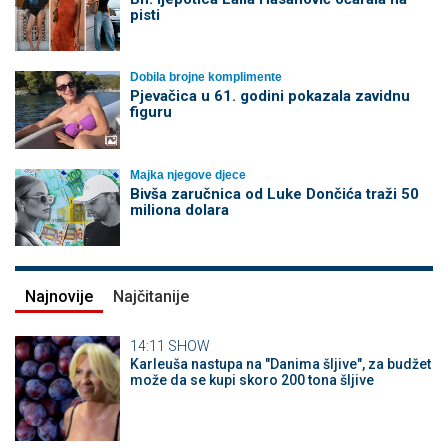
pisti
Dobila brojne komplimente
Pjevačica u 61. godini pokazala zavidnu
figuru
Majka njegove djece
Bivša zaručnica od Luke Dončića traži 50
miliona dolara
Najnovije
Najčitanije
14:11
SHOW
Karleuša nastupa na "Danima šljive", za budžet
može da se kupi skoro 200 tona šljive