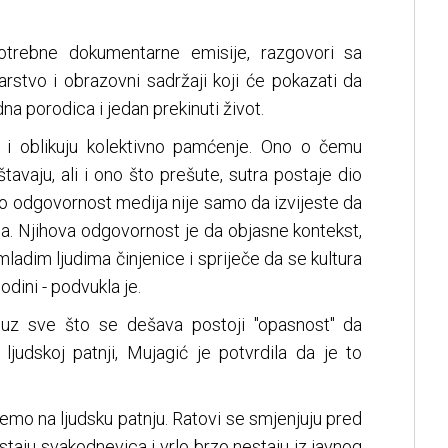
trebne dokumentarne emisije, razgovori sa
arstvo i obrazovni sadržaji koji će pokazati da
dna porodica i jedan prekinuti život.
 i oblikuju kolektivno pamćenje. Ono o čemu
eštavaju, ali i ono što prešute, sutra postaje dio
to odgovornost medija nije samo da izvijeste da
ima. Njihova odgovornost je da objasne kontekst,
 mladim ljudima činjenice i spriječe da se kultura
dini - podvukla je.
i uz sve što se dešava postoji "opasnost" da
udskoj patnji, Mujagić je potvrdila da je to
emo na ljudsku patnju. Ratovi se smjenjuju pred
staju svakodnevica i vrlo brzo nestaju iz javnog