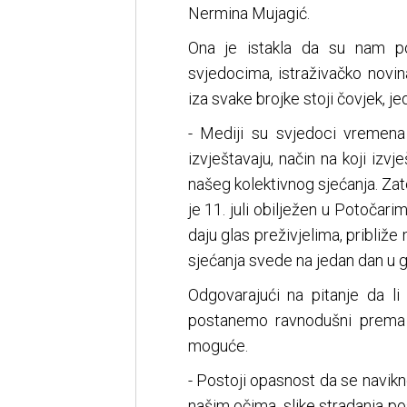
Nermina Mujagić.
Ona je istakla da su nam po
svjedocima, istraživačko novin
iza svake brojke stoji čovjek, je
- Mediji su svjedoci vremena
izvještavaju, način na koji izvj
našeg kolektivnog sjećanja. Za
je 11. juli obilježen u Potočar
daju glas preživjelima, približe
sjećanja svede na jedan dan u go
Odgovarajući na pitanje da l
postanemo ravnodušni prema lj
moguće.
- Postoji opasnost da se navikn
našim očima, slike stradanja po