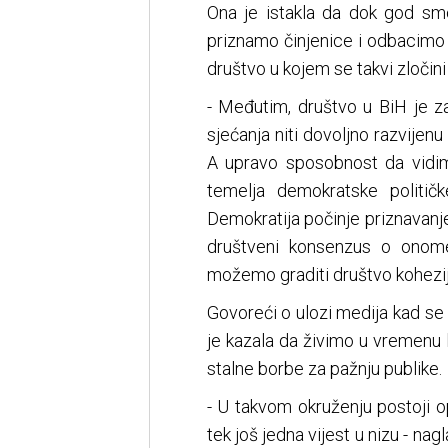
Ona je istakla da dok god sm
priznamo činjenice i odbacimo 
društvo u kojem se takvi zločini
- Međutim, društvo u BiH je z
sjećanja niti dovoljno razvijen
A upravo sposobnost da vidim
temelja demokratske političk
Demokratija počinje priznavan
društveni konsenzus o onome
možemo graditi društvo kohezij
Govoreći o ulozi medija kad se 
je kazala da živimo u vremenu 
stalne borbe za pažnju publike.
- U takvom okruženju postoji o
tek još jedna vijest u nizu - nag