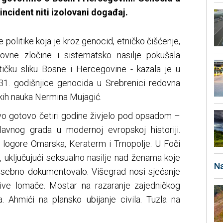
 incident niti izolovani događaj.
 politike koja je kroz genocid, etničko čišćenje,
ovne zločine i sistematsko nasilje pokušala
itičku sliku Bosne i Hercegovine - kazala je u
1. godišnjice genocida u Srebrenici redovna
čkih nauka Nermina Mujagić.
vo gotovo četiri godine živjelo pod opsadom –
vnog grada u modernoj evropskoj historiji.
a logore Omarska, Keraterm i Trnopolje. U Foči
i, uključujući seksualno nasilje nad ženama koje
Na
sebno dokumentovalo. Višegrad nosi sjećanje
žive lomače. Mostar na razaranje zajedničkog
. Ahmići na plansko ubijanje civila. Tuzla na