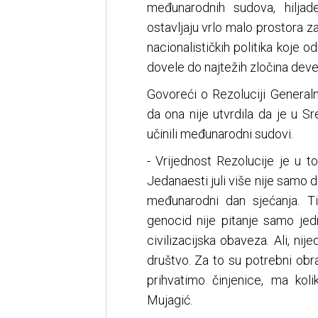
međunarodnih sudova, hiljad
ostavljaju vrlo malo prostora z
nacionalističkih politika koje o
dovele do najtežih zločina dev
Govoreći o Rezoluciji Generaln
da ona nije utvrdila da je u S
učinili međunarodni sudovi.
- Vrijednost Rezolucije je u to
Jedanaesti juli više nije samo 
međunarodni dan sjećanja. T
genocid nije pitanje samo jed
civilizacijska obaveza. Ali, ni
društvo. Za to su potrebni obr
prihvatimo činjenice, ma koli
Mujagić.