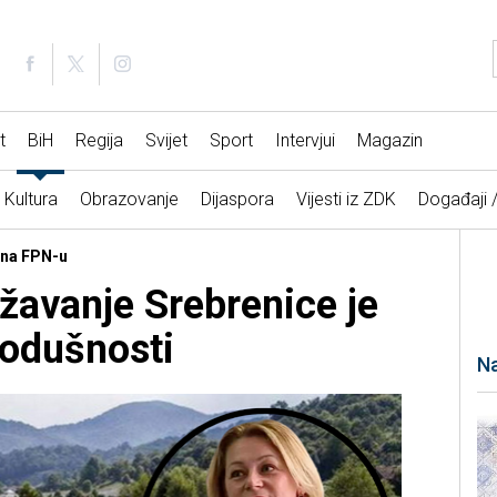
t
BiH
Regija
Svijet
Sport
Intervjui
Magazin
Kultura
Obrazovanje
Dijaspora
Vijesti iz ZDK
Događaji 
a na FPN-u
ežavanje Srebrenice je
nodušnosti
Na