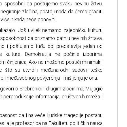
o sposobni da poštujemo svaku nevinu žrtvu,
negiranje zločina, postoji nada da ćemo graditi
 više nikada neće ponoviti.
akazalo. Još uvijek nemamo zajedničku kulturu
u sposobnost da priznamo patnju nevinih žrtava.
o i poštujemo tuđu bol predstavlja jedan od
e kulture. Demokratija ne počinje izborima.
jem činjenica. Ako ne možemo postići minimalni
 što su utvrdili međunarodni sudovi, teško
e i međusobnog povjerenja - mišljenja je ona.
govori o Srebrenici i drugim zločinima, Mujagić
hiperprodukcije informacija, društvenih mreža i
pasnost da i najveće ljudske tragedije postanu
lasila je profesorica na Fakultetu političkih nauka