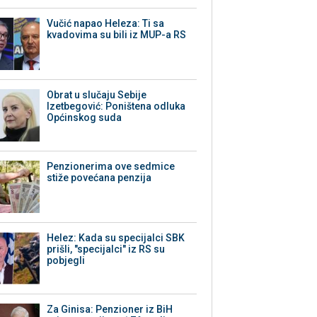
Vučić napao Heleza: Ti sa
kvadovima su bili iz MUP-a RS
Obrat u slučaju Sebije
Izetbegović: Poništena odluka
Općinskog suda
Penzionerima ove sedmice
stiže povećana penzija
Helez: Kada su specijalci SBK
prišli, "specijalci" iz RS su
pobjegli
Za Ginisa: Penzioner iz BiH