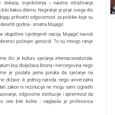
e dokaza, svjedočenja i naučna istraživanja
a bilo kakvu dilemu. Negiranje je prije svega dio
dbijaju prihvatiti odgovornost za politike koje su
edesetih godina - smatra Mujagić.
e skupštine Ujedinjenih nacija, Mujagić navodi
rebrenici počinjen genocid. To su mnogo ranije
me što je kulturu sjećanja internacionalizirala.
datum koji obilježava Bosna i Hercegovina, nego
ime je poslata jasna poruka da sjećanje na
ne države ili jednog naroda, nego univerzalna
jedan zakon ni rezolucija ne mogu sami izgraditi
azovanje, odgovorne institucije i spremnost da
ko one bile bolne - naglasila je profesorica