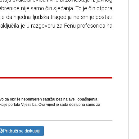
ebrenice nije samo čin sjećanja. To je čin otpora
e da nijedna ljudska tragedija ne smije postati
aključila je u razgovoru za Fenu profesorica na
avo da obriše neprimjeren sadržaj bez najave i objašnjenja.
kcije portala Vijesti.ba. Ova vijest je sada dostupna samo za
Pridruži se diskusiji