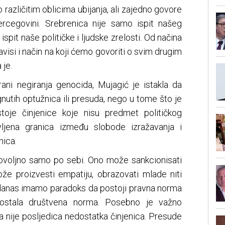
 različitim oblicima ubijanja, ali zajedno govore
ercegovini. Srebrenica nije samo ispit našeg
spit naše političke i ljudske zrelosti. Od načina
avisi i način na koji ćemo govoriti o svim drugim
 je.
ni negiranja genocida, Mujagić je istakla da
gnutih optužnica ili presuda, nego u tome što je
toje činjenice koje nisu predmet političkog
vljena granica između slobode izražavanja i
nica.
dovoljno samo po sebi. Ono može sankcionisati
že proizvesti empatiju, obrazovati mlade niti
to danas imamo paradoks da postoji pravna norma
postala društvena norma. Posebno je važno
a nije posljedica nedostatka činjenica. Presude