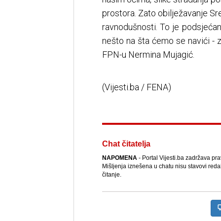
prostora. Zato obilježavanje Sr
ravnodušnosti. To je podsjećanj
nešto na šta ćemo se navići - z
FPN-u Nermina Mujagić.
(Vijesti.ba / FENA)
Chat čitatelja
NAPOMENA
- Portal Vijesti.ba zadržava pr
Mišljenja iznešena u chatu nisu stavovi reda
čitanje.