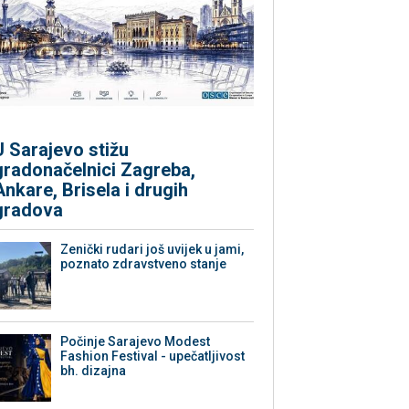
U Sarajevo stižu
gradonačelnici Zagreba,
Ankare, Brisela i drugih
gradova
Zenički rudari još uvijek u jami,
poznato zdravstveno stanje
Počinje Sarajevo Modest
Fashion Festival - upečatljivost
bh. dizajna