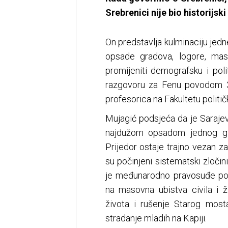
Srebrenici nije bio historijski
On predstavlja kulminaciju jedne
opsade gradova, logore, mas
promijeniti demografsku i pol
razgovoru za Fenu povodom 3
profesorica na Fakultetu politi
Mujagić podsjeća da je Saraje
najdužom opsadom jednog gla
Prijedor ostaje trajno vezan z
su počinjeni sistematski zločin
je međunarodno pravosuđe po
na masovna ubistva civila i 
života i rušenje Starog mosta
stradanje mladih na Kapiji.