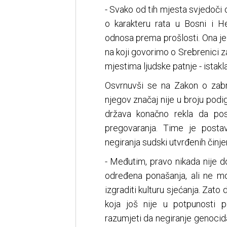
- Svako od tih mjesta svjedoči o
o karakteru rata u Bosni i H
odnosa prema prošlosti. Ona je i
na koji govorimo o Srebrenici z
mjestima ljudske patnje - istakla
Osvrnuvši se na Zakon o zabra
njegov značaj nije u broju podi
država konačno rekla da pos
pregovaranja. Time je posta
negiranja sudski utvrđenih činje
- Međutim, pravo nikada nije 
određena ponašanja, ali ne mo
izgraditi kulturu sjećanja. Za
koja još nije u potpunosti 
razumjeti da negiranje genocid