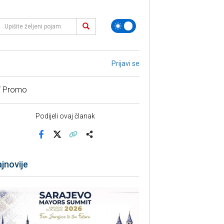
Prijavi se
/ Promo
Podijeli ovaj članak
Facebook
X
Kopiraj link
Više
jnovije