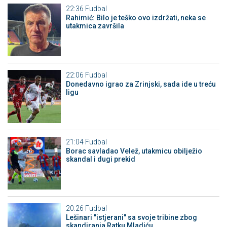
22:36
Fudbal
Rahimić: Bilo je teško ovo izdržati, neka se
utakmica završila
22:06
Fudbal
Donedavno igrao za Zrinjski, sada ide u treću
ligu
21:04
Fudbal
Borac savladao Velež, utakmicu obilježio
skandal i dugi prekid
20:26
Fudbal
Lešinari "istjerani" sa svoje tribine zbog
skandiranja Ratku Mladiću