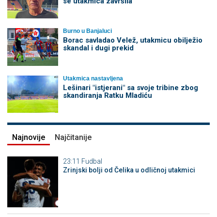
se utakmica završila
Burno u Banjaluci
Borac savladao Velež, utakmicu obilježio
skandal i dugi prekid
Utakmica nastavljena
Lešinari "istjerani" sa svoje tribine zbog
skandiranja Ratku Mladiću
Najnovije
Najčitanije
23:11
Fudbal
Zrinjski bolji od Čelika u odličnoj utakmici