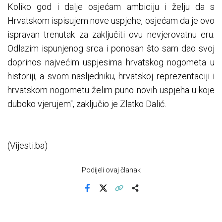
Koliko god i dalje osjećam ambiciju i želju da s
Hrvatskom ispisujem nove uspjehe, osjećam da je ovo
ispravan trenutak za zaključiti ovu nevjerovatnu eru.
Odlazim ispunjenog srca i ponosan što sam dao svoj
doprinos najvećim uspjesima hrvatskog nogometa u
historiji, a svom nasljedniku, hrvatskoj reprezentaciji i
hrvatskom nogometu želim puno novih uspjeha u koje
duboko vjerujem", zaključio je Zlatko Dalić.
(Vijesti.ba)
Podijeli ovaj članak
Facebook
X
Kopiraj link
Više