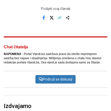
Podijeli ovaj članak
Facebook
X
Kopiraj link
Više
Chat čitatelja
NAPOMENA
- Portal Vijesti.ba zadržava pravo da obriše neprimjeren
sadržaj bez najave i objašnjenja. Mišljenja iznešena u chatu nisu stavovi
redakcije portala Vijesti.ba. Ova vijest je sada dostupna samo za čitanje.
Pridruži se diskusiji
Izdvajamo