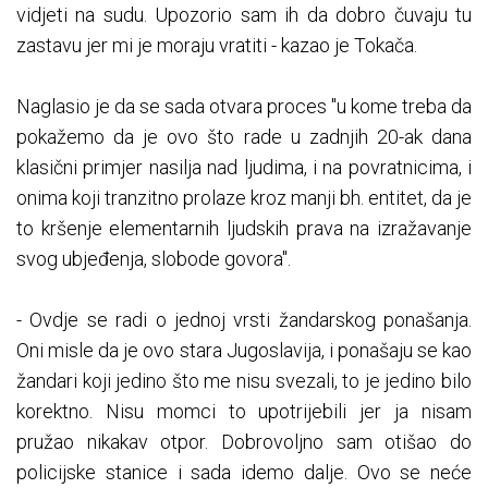
vidjeti na sudu. Upozorio sam ih da dobro čuvaju tu
zastavu jer mi je moraju vratiti - kazao je Tokača.
Naglasio je da se sada otvara proces "u kome treba da
pokažemo da je ovo što rade u zadnjih 20-ak dana
klasični primjer nasilja nad ljudima, i na povratnicima, i
onima koji tranzitno prolaze kroz manji bh. entitet, da je
to kršenje elementarnih ljudskih prava na izražavanje
svog ubjeđenja, slobode govora".
- Ovdje se radi o jednoj vrsti žandarskog ponašanja.
Oni misle da je ovo stara Jugoslavija, i ponašaju se kao
žandari koji jedino što me nisu svezali, to je jedino bilo
korektno. Nisu momci to upotrijebili jer ja nisam
pružao nikakav otpor. Dobrovoljno sam otišao do
policijske stanice i sada idemo dalje. Ovo se neće