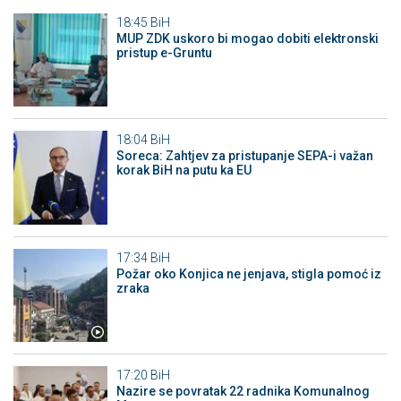
18:45
BiH
MUP ZDK uskoro bi mogao dobiti elektronski
pristup e-Gruntu
18:04
BiH
Soreca: Zahtjev za pristupanje SEPA-i važan
korak BiH na putu ka EU
17:34
BiH
Požar oko Konjica ne jenjava, stigla pomoć iz
zraka
17:20
BiH
Nazire se povratak 22 radnika Komunalnog