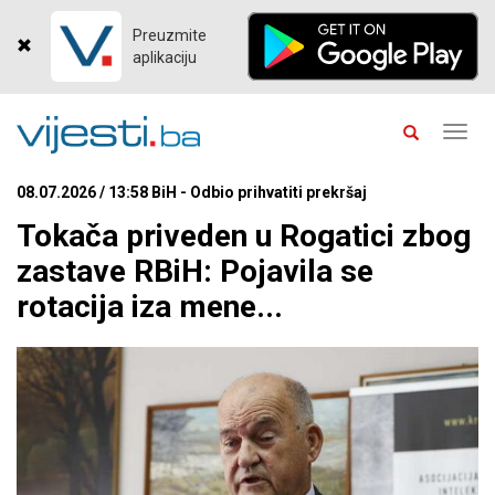
Preuzmite
aplikaciju
Toggl
navig
08.07.2026 / 13:58 BiH - Odbio prihvatiti prekršaj
Tokača priveden u Rogatici zbog
zastave RBiH: Pojavila se
rotacija iza mene...