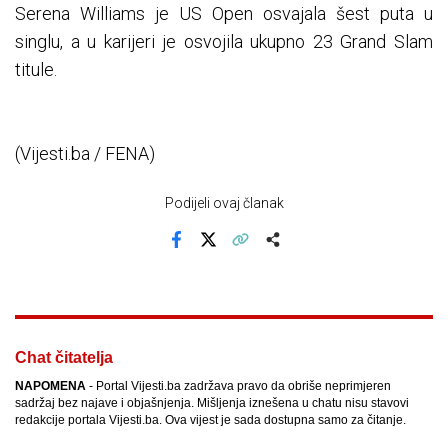
Serena Williams je US Open osvajala šest puta u
singlu, a u karijeri je osvojila ukupno 23 Grand Slam
titule.
(Vijesti.ba / FENA)
Podijeli ovaj članak
Facebook
X
Kopiraj link
Više
Chat čitatelja
NAPOMENA
- Portal Vijesti.ba zadržava pravo da obriše neprimjeren
sadržaj bez najave i objašnjenja. Mišljenja iznešena u chatu nisu stavovi
redakcije portala Vijesti.ba. Ova vijest je sada dostupna samo za čitanje.