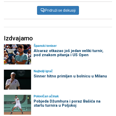
Pridruži se diskusiji
Izdvajamo
Španski teniser
Alcaraz otkazao još jedan veliki turnir,
pod znakom pitanja i US Open
Najbolji igrač
Sinner hitno primljen u bolnicu u Milanu
Polovičan učinak
Pobjeda Džumhura i poraz Bašića na
startu turnira u Poljskoj