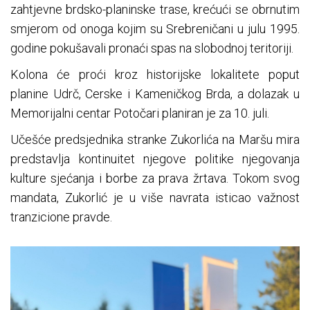
zahtjevne brdsko-planinske trase, krećući se obrnutim
smjerom od onoga kojim su Srebreničani u julu 1995.
godine pokušavali pronaći spas na slobodnoj teritoriji.
Kolona će proći kroz historijske lokalitete poput
planine Udrč, Cerske i Kameničkog Brda, a dolazak u
Memorijalni centar Potočari planiran je za 10. juli.
Učešće predsjednika stranke Zukorlića na Maršu mira
predstavlja kontinuitet njegove politike njegovanja
kulture sjećanja i borbe za prava žrtava. Tokom svog
mandata, Zukorlić je u više navrata isticao važnost
tranzicione pravde.