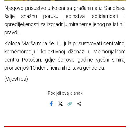
Njegovo prisustvo u koloni sa građanima iz Sandžaka
šalje snažnu poruku jedinstva, solidarnosti i
opredijeljenosti za izgradnju mira temeljenog na istini i
pravdi.
Kolona Marša mira će 11. jula prisustvovati centralnoj
komemoraciji i kolektivnoj dženazi u Memorijalnom
centru Potočari, gdje će ove godine vječni smiraj
pronaći još 10 identificiranih žrtava genocida.
(Vijesti.ba)
Podijeli ovaj članak
Facebook
X
Kopiraj link
Više