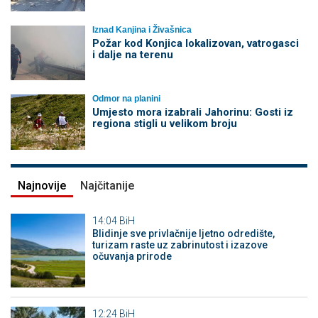
Iznad Kanjina i Živašnica
Požar kod Konjica lokalizovan, vatrogasci
i dalje na terenu
Odmor na planini
Umjesto mora izabrali Jahorinu: Gosti iz
regiona stigli u velikom broju
Najnovije
Najčitanije
14:04
BiH
Blidinje sve privlačnije ljetno odredište,
turizam raste uz zabrinutost i izazove
očuvanja prirode
12:24
BiH