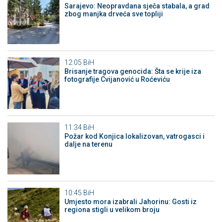
Sarajevo: Neopravdana sječa stabala, a grad
zbog manjka drveća sve topliji
12:05
BiH
Brisanje tragova genocida: Šta se krije iza
fotografije Cvijanović u Roćeviću
11:34
BiH
Požar kod Konjica lokalizovan, vatrogasci i
dalje na terenu
10:45
BiH
Umjesto mora izabrali Jahorinu: Gosti iz
regiona stigli u velikom broju