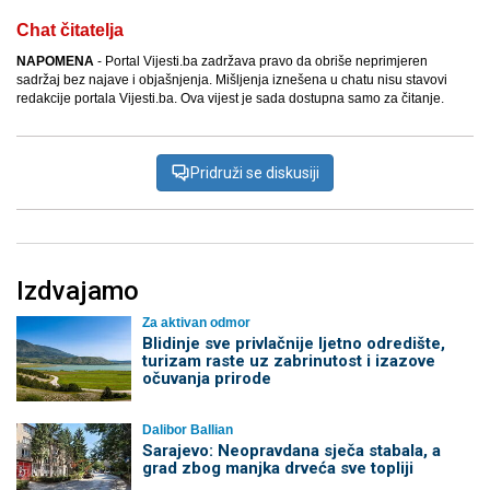
Chat čitatelja
NAPOMENA
- Portal Vijesti.ba zadržava pravo da obriše neprimjeren
sadržaj bez najave i objašnjenja. Mišljenja iznešena u chatu nisu stavovi
redakcije portala Vijesti.ba. Ova vijest je sada dostupna samo za čitanje.
Pridruži se diskusiji
Izdvajamo
Za aktivan odmor
Blidinje sve privlačnije ljetno odredište,
turizam raste uz zabrinutost i izazove
očuvanja prirode
Dalibor Ballian
Sarajevo: Neopravdana sječa stabala, a
grad zbog manjka drveća sve topliji