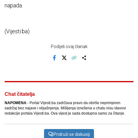
napada.
(Vijesti.ba)
Podijeli ovaj članak
Facebook
X
Kopiraj link
Više
Chat čitatelja
NAPOMENA
- Portal Vijesti.ba zadržava pravo da obriše neprimjeren
sadržaj bez najave i objašnjenja. Mišljenja iznešena u chatu nisu stavovi
redakcije portala Vijesti.ba. Ova vijest je sada dostupna samo za čitanje.
Pridruži se diskusiji