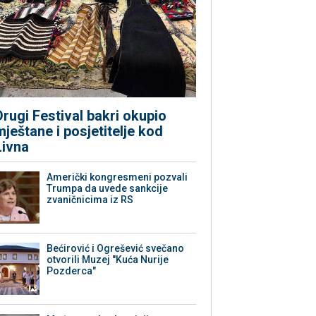
Drugi Festival bakri okupio
mještane i posjetitelje kod
Livna
Američki kongresmeni pozvali
Trumpa da uvede sankcije
zvaničnicima iz RS
Bećirović i Ogrešević svečano
otvorili Muzej "Kuća Nurije
Pozderca"