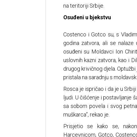
na teritoriji Srbije.
Osuđeni u bjekstvu
Costenco i Gotco su, s Vladi
godina zatvora, ali se nalaze
osuđeni su Moldavci Ion Chiri
uslovnih kazni zatvora, kao i Di
drugog krivičnog djela. Optužbi 
pristala na saradnju s moldavs
Rosca je ispričao i da je u Srb
ljudi. U čišćenje i postavljanje 
sa sobom povela i svog petnae
muškarca”, rekao je.
Prisjetio se kako se, nak
Harcevnicom, Gotco, Costenco