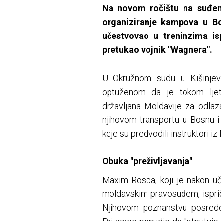
Na novom ročištu na suđenj
organiziranje kampova u Bos
učestvovao u treninzima is
pretukao vojnik "Wagnera".
U Okružnom sudu u Kišinjevu
optuženom da je tokom ljet
državljana Moldavije za odla
njihovom transportu u Bosnu i 
koje su predvodili instruktori iz
Obuka "preživljavanja"
Maxim Rosca, koji je nakon u
moldavskim pravosuđem, isprič
Njihovom poznanstvu posredo