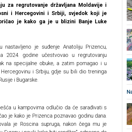
u za regrutovanje državljana Moldavije i
ni i Hercegovini i Srbiji, svjedok koji je
pričao je kako ga je u blizini Banje Luke
 nastavljeno je suđenje Anatoliju Prizencu,
a 2024. godine učestvovao u regrutovanju
zak na specijalne obuke, a zatim pomagao i u
Hercegovinu i Srbiju, gdje su bili dio treninga
 Rusije i Bugarske.
Na
češća u kampovima odlučio da će sarađivati s
ao je kako je Prizenca poznavao godinu dana.
vala je Roscina supruga, nakon čega mu je