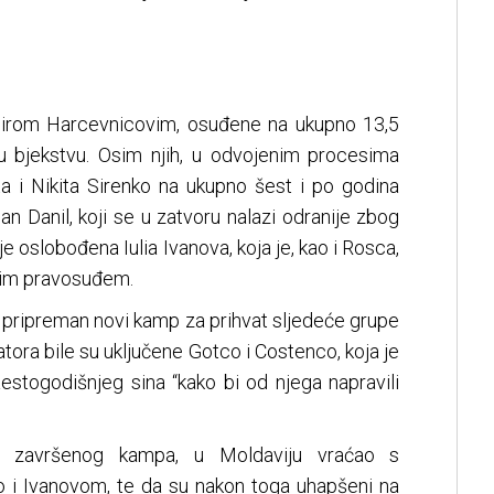
mirom Harcevnicovim, osuđene na ukupno 13,5
 u bjekstvu. Osim njih, u odvojenim procesima
ta i Nikita Sirenko na ukupno šest i po godina
lan Danil, koji se u zatvoru nalazi odranije zbog
je oslobođena Iulia Ivanova, koja je, kao i Rosca,
kim pravosuđem.
iji pripreman novi kamp za prihvat sljedeće grupe
šatora bile su uključene Gotco i Costenco, koja je
stogodišnjeg sina “kako bi od njega napravili
on završenog kampa, u Moldaviju vraćao s
 i Ivanovom, te da su nakon toga uhapšeni na