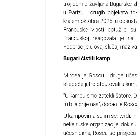
trojicom državljana Bugarske 
u Parizu i drugih objekata t
krajem oktobra 2025. u odsustv
Francuske vlasti optužile 
Francuskoj reagovala je na 
Federacije u ovaj slučaj i naz
Bugari čistili kamp
Mircea je Roscu i druge učes
sljedeće jutro otputovali u šumu
"U kampu smo zatekli šatore. Dvo
tu bila prije nas", dodao je Rosc
U kampovima su im se, tvrdi, inst
neke ruske organizacije, dok su 
učesnicima, Rosca se prisjeća d