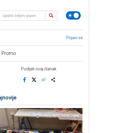
Prijavi se
/ Promo
Podijeli ovaj članak
Facebook
X
Kopiraj link
Više
jnovije