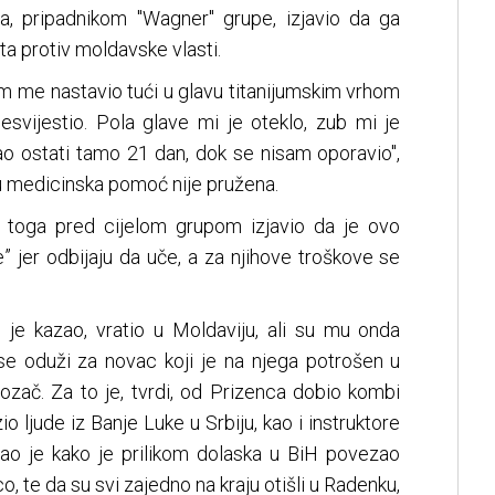
ra, pripadnikom "Wagner" grupe, izjavio da ga
ta protiv moldavske vlasti.
im me nastavio tući u glavu titanijumskim vrhom
svijestio. Pola glave mi je oteklo, zub mi je
o ostati tamo 21 dan, dok se nisam oporavio",
mu medicinska pomoć nije pružena.
 toga pred cijelom grupom izjavio da je ovo
e” jer odbijaju da uče, a za njihove troškove se
je kazao, vratio u Moldaviju, ali su mu onda
 se oduži za novac koji je na njega potrošen u
ozač. Za to je, tvrdi, od Prizenca dobio kombi
o ljude iz Banje Luke u Srbiju, kao i instruktore
dao je kako je prilikom dolaska u BiH povezao
, te da su svi zajedno na kraju otišli u Radenku,