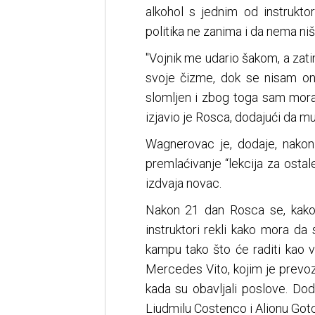
alkohol s jednim od instrukto
politika ne zanima i da nema niš
"Vojnik me udario šakom, a zat
svoje čizme, dok se nisam one
slomljen i zbog toga sam mora
izjavio je Rosca, dodajući da 
Wagnerovac je, dodaje, nakon
premlaćivanje “lekcija za ostal
izdvaja novac.
Nakon 21 dan Rosca se, kako 
instruktori rekli kako mora da
kampu tako što će raditi kao v
Mercedes Vito, kojim je prevozi
kada su obavljali poslove. Do
Liudmilu Costenco i Alionu Gotco