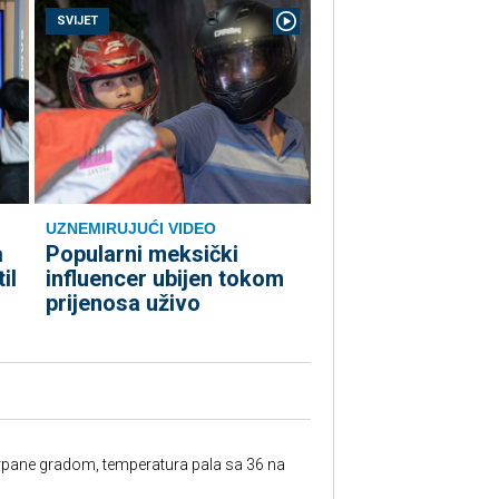
SVIJET
UZNEMIRUJUĆI VIDEO
a
Popularni meksički
il
influencer ubijen tokom
prijenosa uživo
rpane gradom, temperatura pala sa 36 na