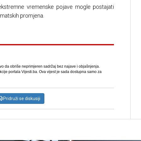
 ekstremne vremenske pojave mogle postajati
limatskih promjena.
avo da obriše neprimjeren sadržaj bez najave i objašnjenja.
kcije portala Vijesti.ba. Ova vijest je sada dostupna samo za
Pridruži se diskusiji