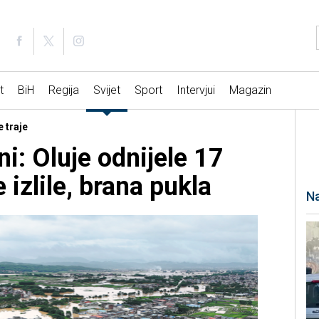
t
BiH
Regija
Svijet
Sport
Intervjui
Magazin
e traje
ni: Oluje odnijele 17
e izlile, brana pukla
Na