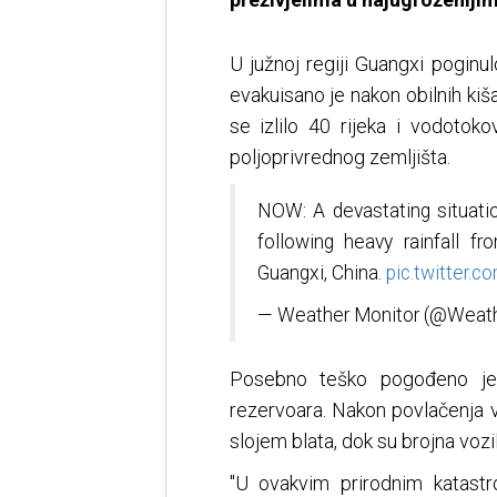
U južnoj regiji Guangxi poginu
evakuisano je nakon obilnih kiš
se izlilo 40 rijeka i vodotok
poljoprivrednog zemljišta.
NOW: A devastating situatio
following heavy rainfall 
Guangxi, China.
pic.twitter.
— Weather Monitor (@Weat
Posebno teško pogođeno je 
rezervoara. Nakon povlačenja v
slojem blata, dok su brojna vozi
"U ovakvim prirodnim katas