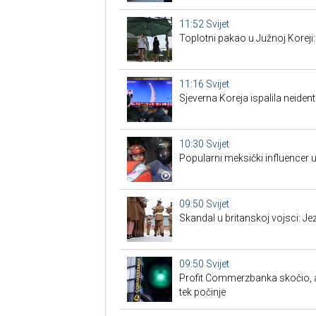
11:52
Svijet
Toplotni pakao u Južnoj Korej
11:16
Svijet
Sjeverna Koreja ispalila neiden
10:30
Svijet
Popularni meksički influencer 
09:50
Svijet
Skandal u britanskoj vojsci: Je
09:50
Svijet
Profit Commerzbanka skočio, 
tek počinje