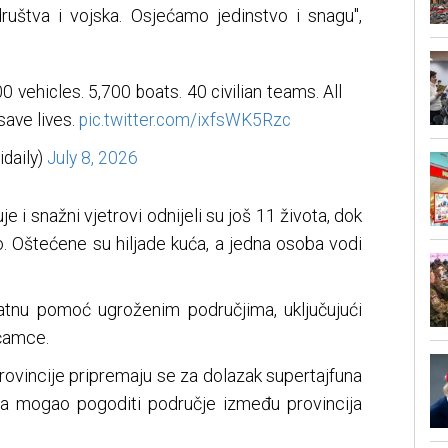
društva i vojska. Osjećamo jedinstvo i snagu",
 vehicles. 5,700 boats. 40 civilian teams. All
save lives.
pic.twitter.com/ixfsWK5Rzc
daily)
July 8, 2026
je i snažni vjetrovi odnijeli su još 11 života, dok
o. Oštećene su hiljade kuća, a jedna osoba vodi
atnu pomoć ugroženim područjima, uključujući
 čamce.
rovincije pripremaju se za dolazak supertajfuna
ma mogao pogoditi područje između provincija
.