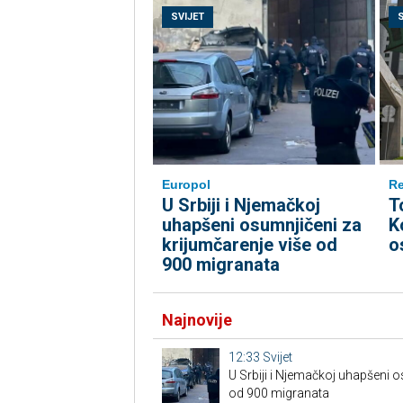
SVIJET
Europol
Re
U Srbiji i Njemačkoj
T
uhapšeni osumnjičeni za
K
krijumčarenje više od
o
900 migranata
Najnovije
12:33
Svijet
U Srbiji i Njemačkoj uhapšeni o
od 900 migranata