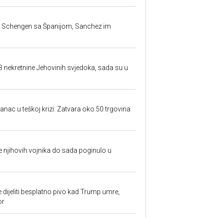
la Schengen sa Španijom, Sanchez im
23 nekretnine Jehovinih svjedoka, sada su u
anac u teškoj krizi: Zatvara oko 50 trgovina
 je njihovih vojnika do sada poginulo u
e dijeliti besplatno pivo kad Trump umre,
or