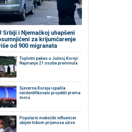
U Srbiji i Njemačkoj uhapšeni
osumnjičeni za krijumčarenje
više od 900 migranata
Toplotni pakao u Južnoj Koreji:
Najmanje 21 osoba preminula
Sjeverna Koreja ispalila
neidentifikovani projektil prema
moru
Popularni meksički influencer
ubijen tokom prijenosa uživo