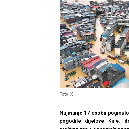
Foto: X
Najmanje 17 osoba poginulo
pogodile dijelove Kine, d
preživjelima u najugroženiji