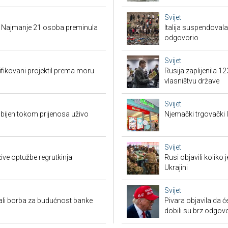
Svijet
i: Najmanje 21 osoba preminula
Italija suspendova
odgovorio
Svijet
tifikovani projektil prema moru
Rusija zaplijenila 1
vlasništvu države
Svijet
ubijen tokom prijenosa uživo
Njemački trgovački l
Svijet
zive optužbe regrutkinja
Rusi objavili koliko
Ukrajini
Svijet
ali borba za budućnost banke
Pivara objavila da ć
dobili su brz odgov