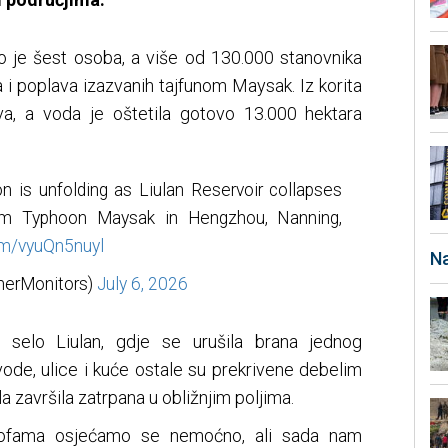
lo je šest osoba, a više od 130.000 stanovnika
a i poplava izazvanih tajfunom Maysak. Iz korita
ova, a voda je oštetila gotovo 13.000 hektara
n is unfolding as Liulan Reservoir collapses
from Typhoon Maysak in Hengzhou, Nanning,
com/vyuQn5nuyl
Na
herMonitors)
July 6, 2026
selo Liulan, gdje se urušila brana jednog
ode, ulice i kuće ostale su prekrivene debelim
la završila zatrpana u obližnjim poljima.
trofama osjećamo se nemoćno, ali sada nam