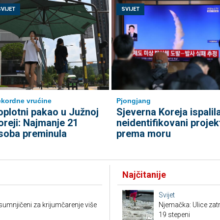
SVIJET
SVIJET
kordne vrućine
Pjongjang
oplotni pakao u Južnoj
Sjeverna Koreja ispalil
oreji: Najmanje 21
neidentifikovani projekt
soba preminula
prema moru
Najčitanije
Svijet
sumnjičeni za krijumčarenje više
Njemačka: Ulice zat
19 stepeni