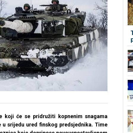
ke koji će se pridružiti kopnenim snagama
e u srijedu ured finskog predsjednika. Time
aveznica koje doprinose novouspostavljenom