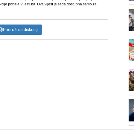
kcije portala Vijesti.ba. Ova vijest je sada dostupna samo za
Pridruži se diskusiji