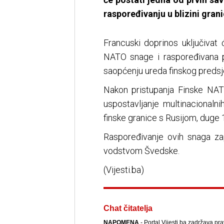
raspoređivanju u blizini gran
Francuski doprinos uključivat 
NATO snage i raspoređivana p
saopćenju ureda finskog predsj
Nakon pristupanja Finske NATO
uspostavljanje multinacionalni
finske granice s Rusijom, duge 
Raspoređivanje ovih snaga za
vodstvom Švedske.
(Vijesti.ba)
Chat čitatelja
NAPOMENA
- Portal Vijesti.ba zadržava pr