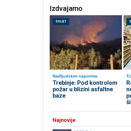
Izdvajamo
SVIJET
Nadljudskim naporima
Tr
Trebinje: Pod kontrolom
R
požar u blizini asfaltne
n
baze
p
š
Najnovije