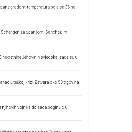
rpane gradom, temperatura pala sa 36 na
la Schengen sa Španijom, Sanchez im
23 nekretnine Jehovinih svjedoka, sada su u
anac u teškoj krizi: Zatvara oko 50 trgovina
 je njihovih vojnika do sada poginulo u