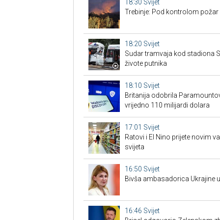
18:30
Svijet
Trebinje: Pod kontrolom požar u
18:20
Svijet
Sudar tramvaja kod stadiona Sc
živote putnika
18:10
Svijet
Britanija odobrila Paramount
vrijedno 110 milijardi dolara
17:01
Svijet
Ratovi i El Nino prijete novim 
svijeta
16:50
Svijet
Bivša ambasadorica Ukrajine u
16:46
Svijet