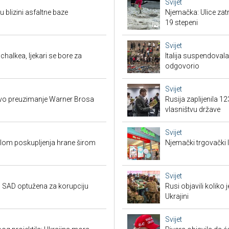
Svijet
 blizini asfaltne baze
Njemačka: Ulice zat
19 stepeni
Svijet
halkea, ljekari se bore za
Italija suspendova
odgovorio
Svijet
ovo preuzimanje Warner Brosa
Rusija zaplijenila 1
vlasništvu države
Svijet
valom poskupljenja hrane širom
Njemački trgovački l
Svijet
 SAD optužena za korupciju
Rusi objavili koliko
Ukrajini
Svijet