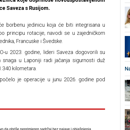
ice Saveza s Rusijom.
će borbenu jedinicu koja će biti integrisana u
o principu rotacije, navodi se u zajedničkom
ednika, Francuske i Švedske.
-u 2023. godine, lideri Saveza dogovorili su
h snaga u Laponiji radi jačanja sigurnosti duž
1.340 kilometara.
Na
počelo je operacije u junu 2026. godine pod
avo da obriše neprimjeren sadržaj bez najave i objašnjenja.