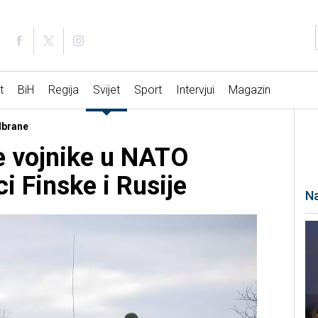
t
BiH
Regija
Svijet
Sport
Intervjui
Magazin
odbrane
e vojnike u NATO
i Finske i Rusije
Na