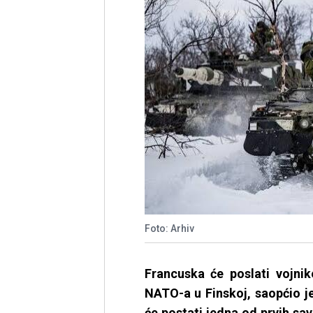
Foto: Arhiv
Francuska će poslati vojni
NATO-a u Finskoj, saopćio j
će postati jedna od prvih s