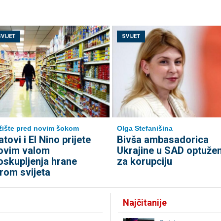
SVIJET
SVIJET
žište pred novim šokom
Olga Stefanišina
atovi i El Nino prijete
Bivša ambasadorica
ovim valom
Ukrajine u SAD optuže
oskupljenja hrane
za korupciju
irom svijeta
Najčitanije