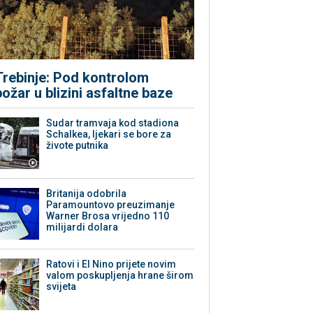
Trebinje: Pod kontrolom
požar u blizini asfaltne baze
Sudar tramvaja kod stadiona
Schalkea, ljekari se bore za
živote putnika
Britanija odobrila
Paramountovo preuzimanje
Warner Brosa vrijedno 110
milijardi dolara
Ratovi i El Nino prijete novim
valom poskupljenja hrane širom
svijeta