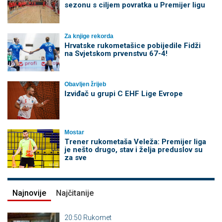
sezonu s ciljem povratka u Premijer ligu
Za knjige rekorda
Hrvatske rukometašice pobijedile Fidži
na Svjetskom prvenstvu 67-4!
Obavljen žrijeb
Izviđač u grupi C EHF Lige Evrope
Mostar
Trener rukometaša Veleža: Premijer liga
je nešto drugo, stav i želja preduslov su
za sve
Najnovije
Najčitanije
20:50
Rukomet