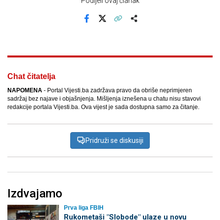
Podijeli ovaj članak
Facebook
X
Kopiraj link
Više
Chat čitatelja
NAPOMENA
- Portal Vijesti.ba zadržava pravo da obriše neprimjeren
sadržaj bez najave i objašnjenja. Mišljenja iznešena u chatu nisu stavovi
redakcije portala Vijesti.ba. Ova vijest je sada dostupna samo za čitanje.
Pridruži se diskusiji
Izdvajamo
Prva liga FBIH
Rukometaši "Slobode" ulaze u novu