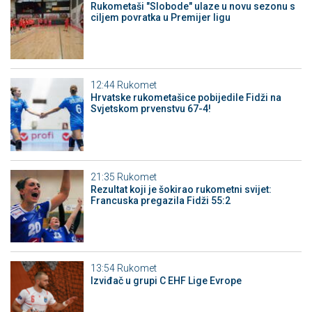
Rukometaši "Slobode" ulaze u novu sezonu s
ciljem povratka u Premijer ligu
12:44
Rukomet
Hrvatske rukometašice pobijedile Fidži na
Svjetskom prvenstvu 67-4!
21:35
Rukomet
Rezultat koji je šokirao rukometni svijet:
Francuska pregazila Fidži 55:2
13:54
Rukomet
Izviđač u grupi C EHF Lige Evrope