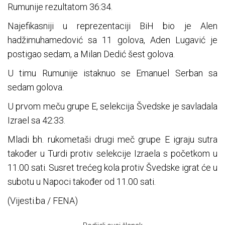
Rumunije rezultatom 36:34.
Najefikasniji u reprezentaciji BiH bio je Alen
hadžimuhamedović sa 11 golova, Aden Lugavić je
postigao sedam, a Milan Dedić šest golova.
U timu Rumunije istaknuo se Emanuel Serban sa
sedam golova.
U prvom meču grupe E, selekcija Švedske je savladala
Izrael sa 42:33.
Mladi bh. rukometaši drugi meč grupe E igraju sutra
također u Turdi protiv selekcije Izraela s početkom u
11.00 sati. Susret trećeg kola protiv Švedske igrat će u
subotu u Napoci također od 11.00 sati.
(Vijesti.ba / FENA)