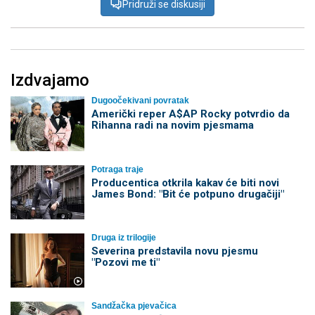
Pridruži se diskusiji
Izdvajamo
Dugoočekivani povratak
Američki reper A$AP Rocky potvrdio da
Rihanna radi na novim pjesmama
Potraga traje
Producentica otkrila kakav će biti novi
James Bond: "Bit će potpuno drugačiji"
Druga iz trilogije
Severina predstavila novu pjesmu
"Pozovi me ti"
Sandžačka pjevačica