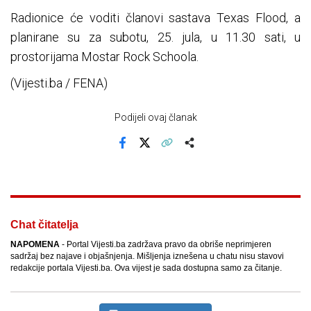
Radionice će voditi članovi sastava Texas Flood, a
planirane su za subotu, 25. jula, u 11.30 sati, u
prostorijama Mostar Rock Schoola.
(Vijesti.ba / FENA)
Podijeli ovaj članak
Facebook
X
Kopiraj link
Više
Chat čitatelja
NAPOMENA
- Portal Vijesti.ba zadržava pravo da obriše neprimjeren
sadržaj bez najave i objašnjenja. Mišljenja iznešena u chatu nisu stavovi
redakcije portala Vijesti.ba. Ova vijest je sada dostupna samo za čitanje.