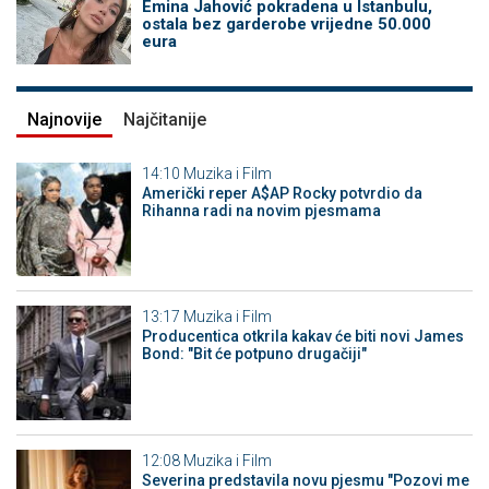
Emina Jahović pokradena u Istanbulu,
ostala bez garderobe vrijedne 50.000
eura
Najnovije
Najčitanije
14:10
Muzika i Film
Američki reper A$AP Rocky potvrdio da
Rihanna radi na novim pjesmama
13:17
Muzika i Film
Producentica otkrila kakav će biti novi James
Bond: "Bit će potpuno drugačiji"
12:08
Muzika i Film
Severina predstavila novu pjesmu "Pozovi me