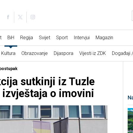
t
BiH
Regija
Svijet
Sport
Intervjui
Magazin
Kultura
Obrazovanje
Dijaspora
Vijesti iz ZDK
Događaji 
 postupak
ija sutkinji iz Tuzle
izvještaja o imovini
Na