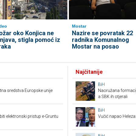
deo
Mostar
ožar oko Konjica ne
Nazire se povratak 22
enjava, stigla pomoć iz
radnika Komunalnog
raka
Mostar na posao
Najčitanije
BiH
ktna sredstva Europske unije
Naoružana formacija
a SBK ih otjerali
BiH
i elektronski pristup e-Gruntu
Vučić napao Heleza: