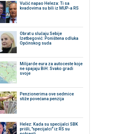
Vučić napao Heleza: Ti sa
kvadovima su bili iz MUP-a RS
Obrat u slučaju Sebije
Izetbegović: Poništena odluka
Općinskog suda
Milijarde eura za autoceste koje
ne spajaju BiH: Svako gradi
svoje
Penzionerima ove sedmice
stiže povećana penzija
Helez: Kada su specijalci SBK
prišli, "specijalci" iz RS su
pobjegli