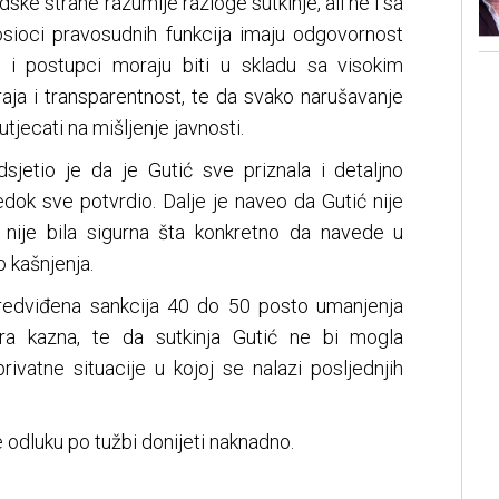
dske strane razumije razloge sutkinje, ali ne i sa
osioci pravosudnih funkcija imaju odgovornost
d i postupci moraju biti u skladu sa visokim
aja i transparentnost, te da svako narušavanje
tjecati na mišljenje javnosti.
jetio je da je Gutić sve priznala i detaljno
jedok sve potvrdio. Dalje je naveo da Gutić nije
 nije bila sigurna šta konkretno da navede u
o kašnjenja.
redviđena sankcija 40 do 50 posto umanjenja
ra kazna, te da sutkinja Gutić ne bi mogla
rivatne situacije u kojoj se nalazi posljednjih
 odluku po tužbi donijeti naknadno.