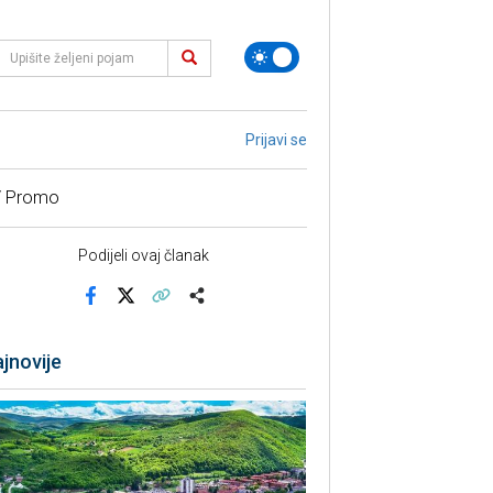
Prijavi se
/ Promo
Podijeli ovaj članak
Facebook
X
Kopiraj link
Više
jnovije