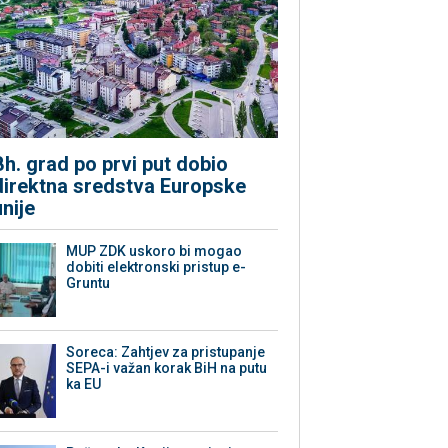
Bh. grad po prvi put dobio
direktna sredstva Europske
unije
MUP ZDK uskoro bi mogao
dobiti elektronski pristup e-
Gruntu
Soreca: Zahtjev za pristupanje
SEPA-i važan korak BiH na putu
ka EU