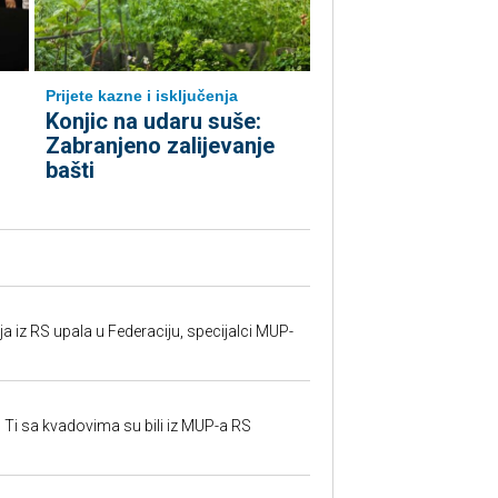
Prijete kazne i isključenja
Konjic na udaru suše:
Zabranjeno zalijevanje
bašti
 iz RS upala u Federaciju, specijalci MUP-
 Ti sa kvadovima su bili iz MUP-a RS