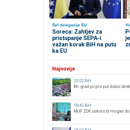
Šef delegacije EU
Vi
Soreca: Zahtjev za
P
pristupanje SEPA-i
j
važan korak BiH na putu
z
ka EU
Najnovije
20:02
BiH
Bh. grad po prvi put dobio dire
18:45
BiH
MUP ZDK uskoro bi mogao dobit