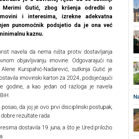
 Merimi Gutić, zbog kršenja odredbi o
 imovini i interesima, izrekne adekvatna
 njen punomoćnik podsjetio da je ona već
 minimalnu kaznu.
orist navela da nema ništa protiv dostavljanja
 javnom objavljivanju imovine. Odgovarajući na
ce Alene Kurspahić-Nadarević, sutkinja Gutić je
ostavila imovinski karton za 2024., podsjećajući
le godine, a kao jedan od razloga je navela
 BiH.
Na
 posao, da joj je ovo prvi disciplinski postupak,
a dobre rezultate rada.
teresima dostavila 19. juna, a što je Ured priložio
a.