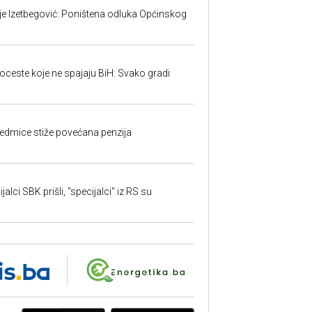
ije Izetbegović: Poništena odluka Općinskog
toceste koje ne spajaju BiH: Svako gradi
edmice stiže povećana penzija
alci SBK prišli, "specijalci" iz RS su