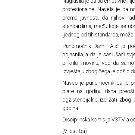
Naglasila je da sa emotivne i lju
profesionalne. Navela je da n
prema javnosti, da njihov ra
standardima, među koje se ubr
ijednog od tih standarda, može u
Punomoćnik Damir Alić je pods
pojasnila, a da je saslušani sv
prikrila imovinu, već da samo
izvještaju zbog čega je došlo d
Naveo je punomoćnik da je p
plate na godinu dana preošt
egzistencijalno izdržati zbog p
godina.
Disciplinska komisija VSTV-a će
(Vijesti.ba)