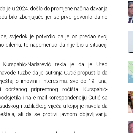
 da je u 2024. došlo do promjene načina davanja
iodu bilo zbunjujuće jer se prvo govorilo da ne
.
ljice, svjedok je potvrdio da je on predao svoj
mao dilemu, te napomenuo da nije bio u situaciji
ena Kurspahić-Nadarević rekla je da je Ured
navode tužbe da je sutkinja Gutić propustila da
ještaj o imovini i interesima, sve do 19. juna,
i održanog pripremnog ročišta. Kurspahić-
podsjetila i na e-mail korespondenciju Gutić sa
udskog i tužilačkog vijeća u kojoj je navela da
ještaja, ali da se protivi javnom objavljivanju