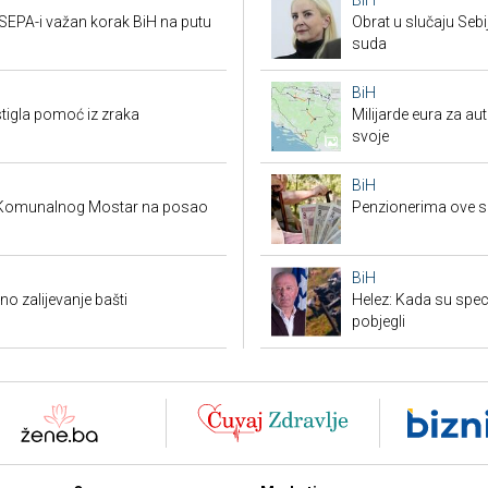
BiH
 SEPA-i važan korak BiH na putu
Obrat u slučaju Seb
suda
BiH
stigla pomoć iz zraka
Milijarde eura za au
svoje
BiH
a Komunalnog Mostar na posao
Penzionerima ove s
BiH
o zalijevanje bašti
Helez: Kada su specij
pobjegli