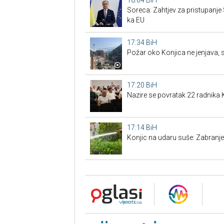
18:04
BiH
Soreca: Zahtjev za pristupanje
ka EU
17:34
BiH
Požar oko Konjica ne jenjava, 
17:20
BiH
Nazire se povratak 22 radnik
17:14
BiH
Konjic na udaru suše: Zabranjen