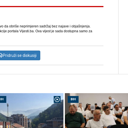
avo da obriše neprimjeren sadržaj bez najave i objašnjenja.
kcije portala Vijesti.ba. Ova vijest je sada dostupna samo za
Pridruži se diskusiji
IH
BIH