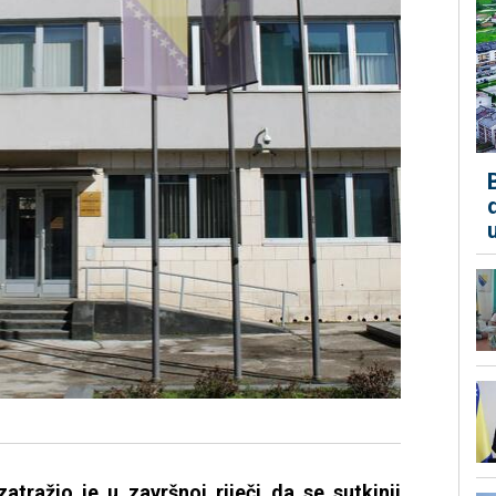
atražio je u završnoj riječi da se sutkinji