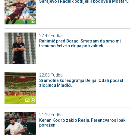
Sarajevo i Radnik podijelili bodove u Mostaru
22:42
Fudbal
Rahimić pred Borac: Smatram da smo mi
trenutno četvrta ekipa po kvalitetu
22:00
Fudbal
Sramotna koreografija Delija: Odali počast
zločincu Mladiću
21:19
Fudbal
Kenan Kodro zabio Realu, Ferencvaros ipak
poražen