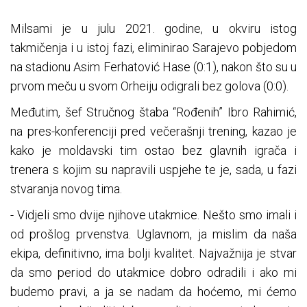
Milsami je u julu 2021. godine, u okviru istog
takmičenja i u istoj fazi, eliminirao Sarajevo pobjedom
na stadionu Asim Ferhatović Hase (0:1), nakon što su u
prvom meču u svom Orheiju odigrali bez golova (0:0).
Međutim, šef Stručnog štaba “Rođenih” Ibro Rahimić,
na pres-konferenciji pred večerašnji trening, kazao je
kako je moldavski tim ostao bez glavnih igrača i
trenera s kojim su napravili uspjehe te je, sada, u fazi
stvaranja novog tima.
- Vidjeli smo dvije njihove utakmice. Nešto smo imali i
od prošlog prvenstva. Uglavnom, ja mislim da naša
ekipa, definitivno, ima bolji kvalitet. Najvažnija je stvar
da smo period do utakmice dobro odradili i ako mi
budemo pravi, a ja se nadam da hoćemo, mi ćemo