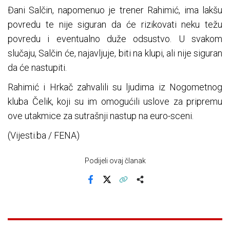
Đani Salčin, napomenuo je trener Rahimić, ima lakšu
povredu te nije siguran da će rizikovati neku težu
povredu i eventualno duže odsustvo. U svakom
slučaju, Salčin će, najavljuje, biti na klupi, ali nije siguran
da će nastupiti.
Rahimić i Hrkač zahvalili su ljudima iz Nogometnog
kluba Čelik, koji su im omogućili uslove za pripremu
ove utakmice za sutrašnji nastup na euro-sceni.
(Vijesti.ba / FENA)
Podijeli ovaj članak
Facebook
X
Kopiraj link
Više