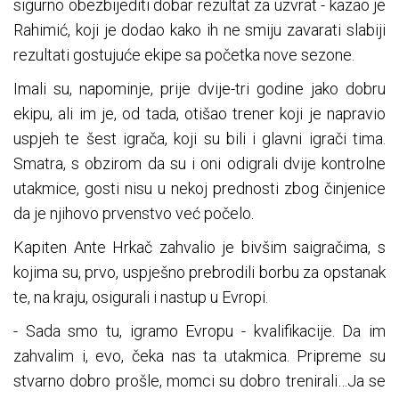
sigurno obezbijediti dobar rezultat za uzvrat - kazao je
Rahimić, koji je dodao kako ih ne smiju zavarati slabiji
rezultati gostujuće ekipe sa početka nove sezone.
Imali su, napominje, prije dvije-tri godine jako dobru
ekipu, ali im je, od tada, otišao trener koji je napravio
uspjeh te šest igrača, koji su bili i glavni igrači tima.
Smatra, s obzirom da su i oni odigrali dvije kontrolne
utakmice, gosti nisu u nekoj prednosti zbog činjenice
da je njihovo prvenstvo već počelo.
Kapiten Ante Hrkač zahvalio je bivšim saigračima, s
kojima su, prvo, uspješno prebrodili borbu za opstanak
te, na kraju, osigurali i nastup u Evropi.
- Sada smo tu, igramo Evropu - kvalifikacije. Da im
zahvalim i, evo, čeka nas ta utakmica. Pripreme su
stvarno dobro prošle, momci su dobro trenirali…Ja se