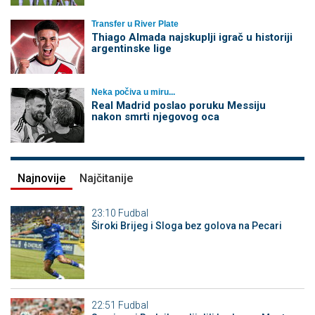
Transfer u River Plate
Thiago Almada najskuplji igrač u historiji
argentinske lige
Neka počiva u miru...
Real Madrid poslao poruku Messiju
nakon smrti njegovog oca
Najnovije
Najčitanije
23:10
Fudbal
Široki Brijeg i Sloga bez golova na Pecari
22:51
Fudbal