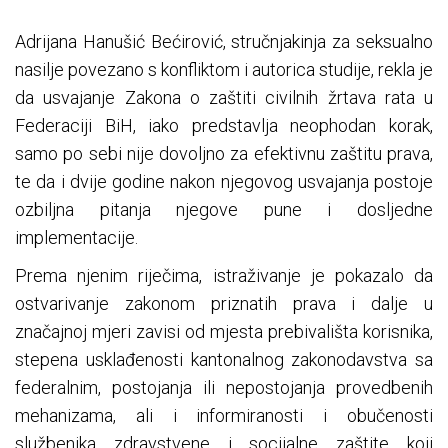
Adrijana Hanušić Bećirović, stručnjakinja za seksualno
nasilje povezano s konfliktom i autorica studije, rekla je
da usvajanje Zakona o zaštiti civilnih žrtava rata u
Federaciji BiH, iako predstavlja neophodan korak,
samo po sebi nije dovoljno za efektivnu zaštitu prava,
te da i dvije godine nakon njegovog usvajanja postoje
ozbiljna pitanja njegove pune i dosljedne
implementacije.
Prema njenim riječima, istraživanje je pokazalo da
ostvarivanje zakonom priznatih prava i dalje u
značajnoj mjeri zavisi od mjesta prebivališta korisnika,
stepena usklađenosti kantonalnog zakonodavstva sa
federalnim, postojanja ili nepostojanja provedbenih
mehanizama, ali i informiranosti i obučenosti
službenika zdravstvene i socijalne zaštite koji