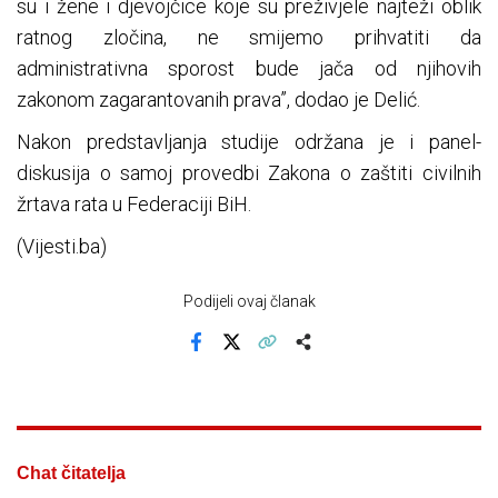
su i žene i djevojčice koje su preživjele najteži oblik
ratnog zločina, ne smijemo prihvatiti da
administrativna sporost bude jača od njihovih
zakonom zagarantovanih prava”, dodao je Delić.
Nakon predstavljanja studije održana je i panel-
diskusija o samoj provedbi Zakona o zaštiti civilnih
žrtava rata u Federaciji BiH.
(Vijesti.ba)
Podijeli ovaj članak
Facebook
X
Kopiraj link
Više
Chat čitatelja