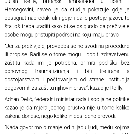
Julian Reilly, britanski ambasador u Bosni i
Hercegovini, naveo je da studija pokazuje gdje je
postignut napredak, ali i gdje i dalje postoje jazovi, te
šta još treba uraditi kako bi se osiguralo da preživjele
osobe mogu pristupiti podršci na koju imaju pravo.
“Jer za preživjele, provedba se ne svodi na procedure
ili propise. Radi se o tome mogu li dobiti zdravstvenu
zaštitu kada im je potrebna, primiti podršku bez
ponovnog traumatiziranja i biti tretirane s
dostojanstvom i poštovanjem od strane institucija
odgovornih za zaštitu njihovih prava”, kazao je Reilly.
Adnan Delić, federalni ministar rada i socijalne politike
kazao je da mjera jednog društva nije u tome koliko
zakona donese, nego koliko ih dosljedno provodi.
“Kada govorimo o manje od hiljadu ljudi, među kojima