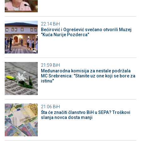
22:14
BiH
Bećirović i Ogrešević svečano otvorili Muzej
"Kuća Nurije Pozderca"
21:59
BiH
Međunarodna komisija za nestale podržala
MC Srebrenica: "Stanite uz one koji se bore za
istinu"
21:06
BiH
Šta će značiti članstvo BiH u SEPA? Troškovi
slanja novca dosta manji