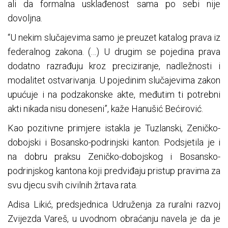
ali da formalna usklađenost sama po sebi nije
dovoljna.
“U nekim slučajevima samo je preuzet katalog prava iz
federalnog zakona. (…) U drugim se pojedina prava
dodatno razrađuju kroz preciziranje, nadležnosti i
modalitet ostvarivanja. U pojedinim slučajevima zakon
upućuje i na podzakonske akte, međutim ti potrebni
akti nikada nisu doneseni”, kaže Hanušić Bećirović.
Kao pozitivne primjere istakla je Tuzlanski, Zeničko-
dobojski i Bosansko-podrinjski kanton. Podsjetila je i
na dobru praksu Zeničko-dobojskog i Bosansko-
podrinjskog kantona koji predviđaju pristup pravima za
svu djecu svih civilnih žrtava rata.
Adisa Likić, predsjednica Udruženja za ruralni razvoj
Zvijezda Vareš, u uvodnom obraćanju navela je da je