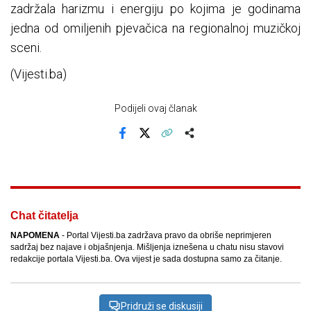
zadržala harizmu i energiju po kojima je godinama
jedna od omiljenih pjevačica na regionalnoj muzičkoj
sceni.
(Vijesti.ba)
Podijeli ovaj članak
Facebook
X
Kopiraj link
Više
Chat čitatelja
NAPOMENA
- Portal Vijesti.ba zadržava pravo da obriše neprimjeren
sadržaj bez najave i objašnjenja. Mišljenja iznešena u chatu nisu stavovi
redakcije portala Vijesti.ba. Ova vijest je sada dostupna samo za čitanje.
Pridruži se diskusiji