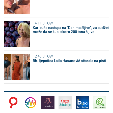
14:11
SHOW
Karleuša nastupa na "Danima šljive", za budžet
može da se kupi skoro 200 tona šljive
12:45
SHOW
Bh. ljepotica Laila Hasanović očarala na pisti