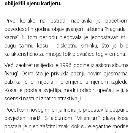
obilježili njenu karijeru.
Prve korake na estradi napravila je početkom
devedesetih godina objavljivanjem albuma "Nagrada i
kazna". U tom periodu njegovala je jednostavan stil,
dugu tamnu kosu i diskretnu šminku, što je bilo
karakteristično za mnoge folk pjevačice tog vremena.
Veći zaokret uslijedio je 1996. godine izlaskom albuma
"Krug". Osim što je privukla pažnju novim pjesmama,
publika je primijetila i promjene u njenom izgledu.
Kosa je postala svjetlija, modni odabiri upečatljiviji, a
scenski nastupi znatno atraktivniji.
Početkom novog milenija Indira je predstavila potpuno
osvježen imidž. S albumom "Milenijum" plava kosa
postala je njen zaštitni znak, dok su elegantne modne