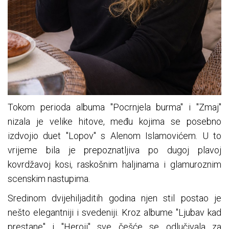
Tokom perioda albuma "Pocrnjela burma" i "Zmaj"
nizala je velike hitove, među kojima se posebno
izdvojio duet "Lopov" s Alenom Islamovićem. U to
vrijeme bila je prepoznatljiva po dugoj plavoj
kovrdžavoj kosi, raskošnim haljinama i glamuroznim
scenskim nastupima.
Sredinom dvijehiljaditih godina njen stil postao je
nešto elegantniji i svedeniji. Kroz albume "Ljubav kad
prestane" i "Heroji" sve češće se odlučivala za