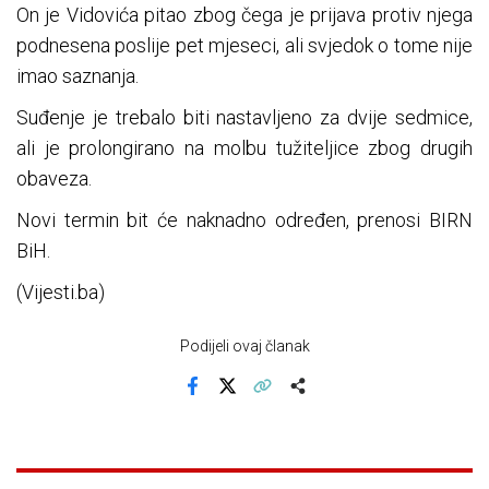
On je Vidovića pitao zbog čega je prijava protiv njega
podnesena poslije pet mjeseci, ali svjedok o tome nije
imao saznanja.
Suđenje je trebalo biti nastavljeno za dvije sedmice,
ali je prolongirano na molbu tužiteljice zbog drugih
obaveza.
Novi termin bit će naknadno određen, prenosi BIRN
BiH.
(Vijesti.ba)
Podijeli ovaj članak
Facebook
X
Kopiraj link
Više