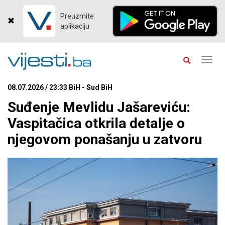
Preuzmite
aplikaciju
Toggl
navig
08.07.2026 / 23:33 BiH - Sud BiH
Suđenje Mevlidu Jašareviću:
Vaspitačica otkrila detalje o
njegovom ponašanju u zatvoru