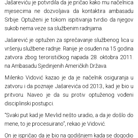
Jašareviću je potvrdila da je pričao kako mu načelnica
mjesecima ne dozvoljava da kontaktira ambasadu
Srbije. Optuženi je tokom ispitivanja tvrdio da njegov
sukob nema veze sa službenim radnjama.
Jašarević je optužen za sprečavanje službenog lica u
vršenju službene radnje. Ranije je osuđen na 15 godina
zatvora zbog terorističkog napada 28. oktobra 2011.
na Ambasadu Sjedinjenih Američkih Država.
Milenko Vidović kazao je da je načelnik osiguranja u
zatvoru i da poznaje Jašarevića od 2013., kad je bio u
pritvoru. Naveo je da su protiv optuženog vođeni
disciplinski postupci.
“Svaki put kad je Mevlid nešto uradio, a da je došlo do
mene, to je procesuirano”, rekao je Vidović.
On je ispričao da je bio na godišnjem kada se dogodio