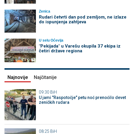
Zenica
Rudari četvrti dan pod zemljom, ne izlaze
do ispunjenja zahtjeva
U selu Oćevija
"Pekijada" u Varešu okupila 37 ekipa iz
četiri države regiona
Najnovije
Najčitanije
09:30
BiH
U jami "Raspotočje" petu noć prenoćilo devet
zeničkih rudara
08:25
BiH