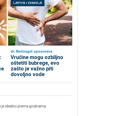
LJEPOTA I ZDRAVLJE
dr. Bećiragić upozorava
:
Vrućine mogu ozbiljno
oštetiti bubrege, evo
ce
zašto je važno piti
dovoljno vode
fe je idealno prema godinama