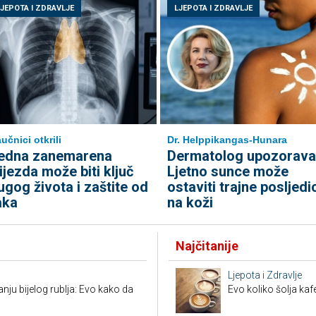
LJEPOTA I ZDRAVLJE
LJEPOTA I ZDRAVLJE
učnici otkrili
Dr. Helppikangas-Hunara
edna zanemarena
Dermatolog upozorava
lijezda može biti ključ
Ljetno sunce može
ugog života i zaštite od
ostaviti trajne posljedi
aka
na koži
Najčitanije
Ljepota i Zdravlje
nju bijelog rublja: Evo kako da
Evo koliko šolja ka