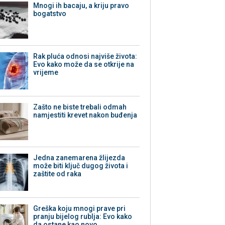
Mnogi ih bacaju, a kriju pravo
bogatstvo
Rak pluća odnosi najviše života:
Evo kako može da se otkrije na
vrijeme
Zašto ne biste trebali odmah
namjestiti krevet nakon buđenja
Jedna zanemarena žlijezda
može biti ključ dugog života i
zaštite od raka
Greška koju mnogi prave pri
pranju bijelog rublja: Evo kako
da ostane kao novo