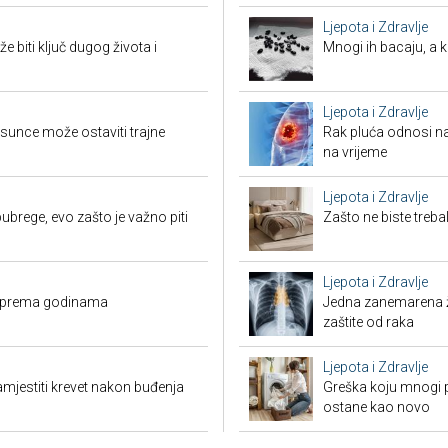
Ljepota i Zdravlje
biti ključ dugog života i
Mnogi ih bacaju, a 
Ljepota i Zdravlje
sunce može ostaviti trajne
Rak pluća odnosi na
na vrijeme
Ljepota i Zdravlje
ubrege, evo zašto je važno piti
Zašto ne biste treb
Ljepota i Zdravlje
no prema godinama
Jedna zanemarena žl
zaštite od raka
Ljepota i Zdravlje
amjestiti krevet nakon buđenja
Greška koju mnogi pr
ostane kao novo