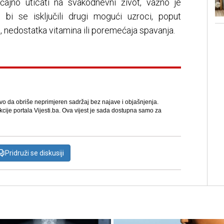
čajno uticati na svakodnevni život, važno je
 bi se isključili drugi mogući uzroci, poput
, nedostatka vitamina ili poremećaja spavanja.
avo da obriše neprimjeren sadržaj bez najave i objašnjenja.
kcije portala Vijesti.ba. Ova vijest je sada dostupna samo za
Pridruži se diskusiji