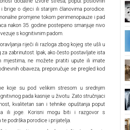
onosi dodatne izvore stresa, poput poslovnih
i brige o djeci ili starijim članovima porodice.
monalne promjene tokom perimenopauze i pad
aca nakon 35. godine postepeno smanjuje nivo
ovezuje s kognitivnim padom.
avljanja riječi ili razloga zbog kojeg ste ušli u
 za zabrinutost. Ipak, ako često postavljate ista
m mjestima, ne možete pratiti upute ili imate
odnevnih obaveza, preporučuje se pregled kod
obe koje su pod velikim stresom u srednjim
gnitivnog pada kasnije u životu. Zato stručnjaci
vnost, kvalitetan san i tehnike opuštanja poput
ja ili joge. Korisni mogu biti i razgovor s
te podrška porodice i prijatelja.