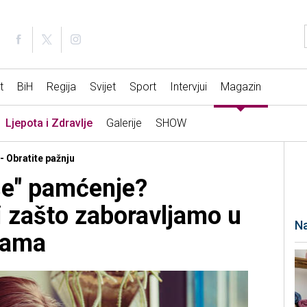
t
BiH
Regija
Svijet
Sport
Intervjui
Magazin
Ljepota i Zdravlje
Galerije
SHOW
 - Obratite pažnju
še" pamćenje?
i zašto zaboravljamo u
Na
nama