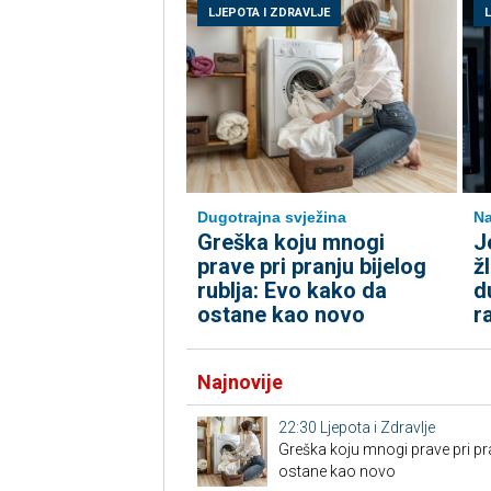
LJEPOTA I ZDRAVLJE
Dugotrajna svježina
Na
Greška koju mnogi
J
prave pri pranju bijelog
ž
rublja: Evo kako da
d
ostane kao novo
r
Najnovije
22:30
Ljepota i Zdravlje
Greška koju mnogi prave pri pra
ostane kao novo