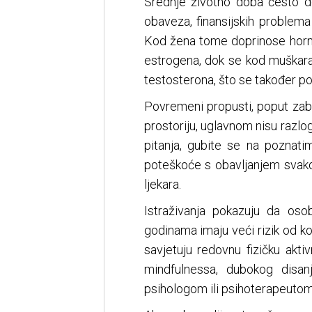
Srednje životno doba često d
obaveza, finansijskih problema 
Kod žena tome doprinose hor
estrogena, dok se kod muškar
testosterona, što se također p
Povremeni propusti, poput zabor
prostoriju, uglavnom nisu razlog
pitanja, gubite se na poznati
poteškoće s obavljanjem svak
ljekara.
Istraživanja pokazuju da os
godinama imaju veći rizik od ko
savjetuju redovnu fizičku akti
mindfulnessa, dubokog disan
psihologom ili psihoterapeutom 