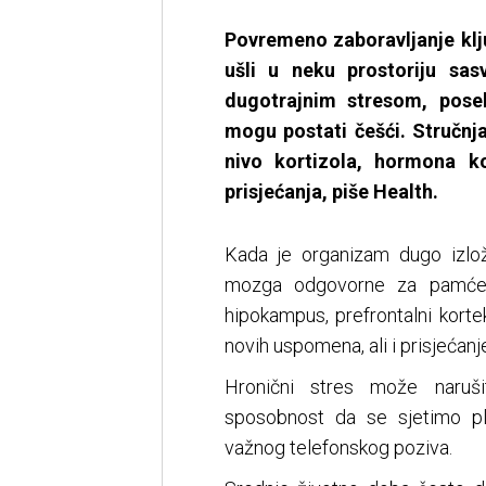
Povremeno zaboravljanje klj
ušli u neku prostoriju sa
dugotrajnim stresom, pose
mogu postati češći. Stručnj
nivo kortizola, hormona k
prisjećanja, piše Health.
Kada je organizam dugo izlože
mozga odgovorne za pamćenje
hipokampus, prefrontalni kort
novih uspomena, ali i prisjećanje
Hronični stres može naruši
sposobnost da se sjetimo pla
važnog telefonskog poziva.