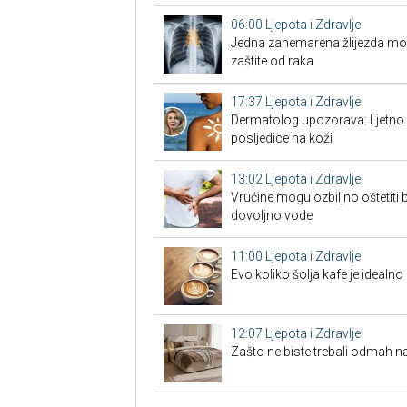
06:00
Ljepota i Zdravlje
Jedna zanemarena žlijezda može 
zaštite od raka
17:37
Ljepota i Zdravlje
Dermatolog upozorava: Ljetno 
posljedice na koži
13:02
Ljepota i Zdravlje
Vrućine mogu ozbiljno oštetiti b
dovoljno vode
11:00
Ljepota i Zdravlje
Evo koliko šolja kafe je ideal
12:07
Ljepota i Zdravlje
Zašto ne biste trebali odmah n