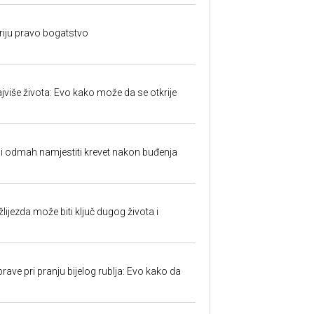
kriju pravo bogatstvo
jviše života: Evo kako može da se otkrije
ali odmah namjestiti krevet nakon buđenja
ijezda može biti ključ dugog života i
ave pri pranju bijelog rublja: Evo kako da