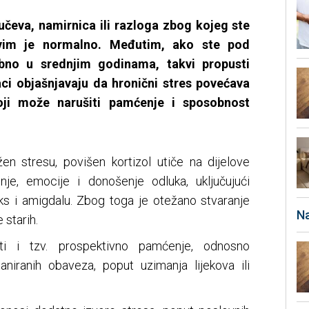
učeva, namirnica ili razloga zbog kojeg ste
svim je normalno. Međutim, ako ste pod
bno u srednjim godinama, takvi propusti
aci objašnjavaju da hronični stres povećava
oji može narušiti pamćenje i sposobnost
n stresu, povišen kortizol utiče na dijelove
, emocije i donošenje odluka, uključujući
eks i amigdalu. Zbog toga je otežano stvaranje
Na
 starih.
ti i tzv. prospektivno pamćenje, odnosno
niranih obaveza, poput uzimanja lijekova ili