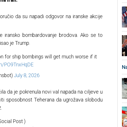
oručio da su napadi odgovor na iranske akcije
je iransko bombardovanje brodova. Ako se to
isao je Trump.
n for ship bombings will get much worse if it
com/PO9TnxHqDE
Na
hsbot)
July 8, 2026
ila da je pokrenula novi val napada na ciljeve u
anjiti sposobnost Teherana da ugrožava slobodu
.
Social Post )