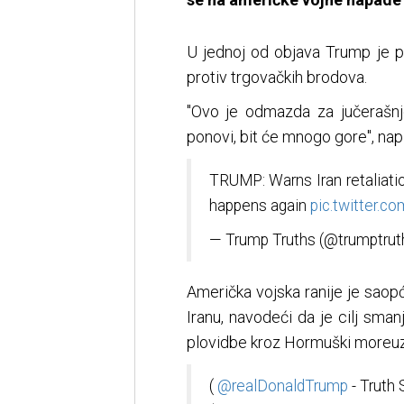
U jednoj od objava Trump je p
protiv trgovačkih brodova.
"Ovo je odmazda za jučerašn
ponovi, bit će mnogo gore", nap
TRUMP: Warns Iran retaliatio
happens again
pic.twitter.
— Trump Truths (@trumptrut
Američka vojska ranije je saopć
Iranu, navodeći da je cilj sm
plovidbe kroz Hormuški moreuz
(
@realDonaldTrump
- Truth 