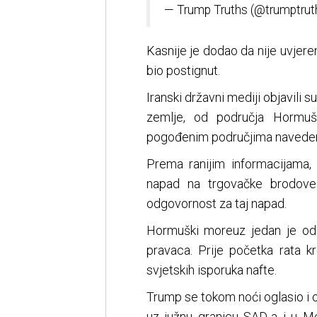
— Trump Truths (@trumptrut
Kasnije je dodao da nije uvjere
bio postignut.
Iranski državni mediji objavili 
zemlje, od područja Hormu
pogođenim područjima navedeni
Prema ranijim informacijama,
napad na trgovačke brodov
odgovornost za taj napad.
Hormuški moreuz jedan je od n
pravaca. Prije početka rata kr
svjetskih isporuka nafte.
Trump se tokom noći oglasio i o
uz južnu granicu SAD-a i u Me