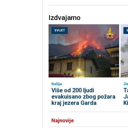
Izdvajamo
SVIJET
Italija
Ja
Više od 200 ljudi
T
evakuisano zbog požara
J
kraj jezera Garda
K
Najnovije