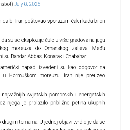
hsbot)
July 8, 2026
n da bi Iran poštovao sporazum čak i kada bi on
su da su se eksplozije čule u više gradova na jugu
škog moreuza do Omanskog zaljeva. Među
 su Bandar Abbas, Konarak i Chabahar.
 američki napadi izvedeni su kao odgovor na
e u Hormuškom moreuzu. Iran nije preuzeo
ajvažnijih svjetskih pomorskih i energetskih
oz njega je prolazilo približno petina ukupnih
 drugim temama. U jednoj objavi tvrdio je da se
ksiku postavljaju znakovi kojima se reklamira