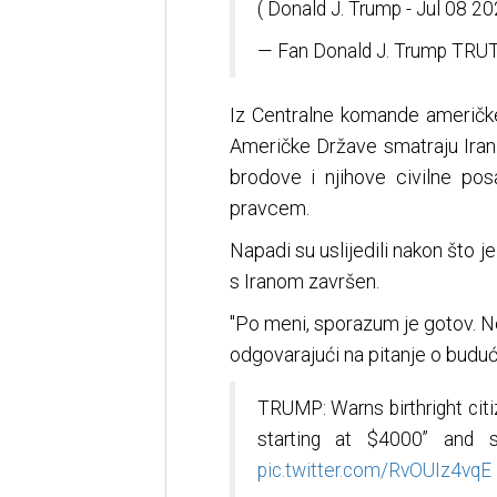
( Donald J. Trump - Jul 08 2
— Fan Donald J. Trump TR
Iz Centralne komande američk
Američke Države smatraju Ira
brodove i njihove civilne po
pravcem.
Napadi su uslijedili nakon što 
s Iranom završen.
"Po meni, sporazum je gotov. Ne
odgovarajući na pitanje o budu
TRUMP: Warns birthright citi
starting at $4000” and s
pic.twitter.com/RvOUIz4vqE