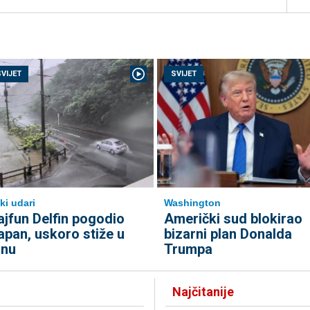
SVIJET
SVIJET
ki udari
Washington
ajfun Delfin pogodio
Američki sud blokirao
apan, uskoro stiže u
bizarni plan Donalda
inu
Trumpa
Najčitanije