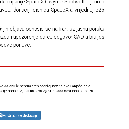
ici kompanije SpaceX Gwynne Shotwell i njenom
aveo, donaciji dionica SpaceX-a vrijednoj 325
šnjih objava odnosio se na Iran, uz jasnu poruku
azda i upozorenje da će odgovor SAD-a biti još
rodove ponove.
avo da obriše neprimjeren sadržaj bez najave i objašnjenja.
kcije portala Vijesti.ba. Ova vijest je sada dostupna samo za
Pridruži se diskusiji