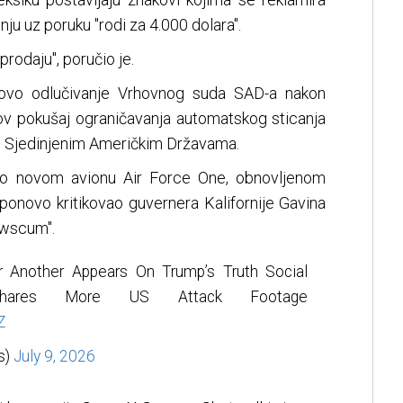
ju uz poruku "rodi za 4.000 dolara".
prodaju", poručio je.
 novo odlučivanje Vrhovnog suda SAD-a nakon
v pokušaj ograničavanja automatskog sticanja
u Sjedinjenim Američkim Državama.
 o novom avionu Air Force One, obnovljenom
 ponovo kritikovao guvernera Kalifornije Gavina
ewscum".
er Another Appears On Trump’s Truth Social
ares More US Attack Footage
Z
s)
July 9, 2026