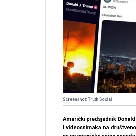
Screenshot: Truth Social
Američki predsjednik Donald
i videosnimaka na društvenoj
se na američke vojne napade 