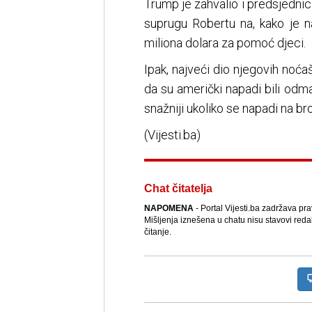
Trump je zahvalio i predsjedn
suprugu Robertu na, kako je n
miliona dolara za pomoć djeci.
Ipak, najveći dio njegovih noća
da su američki napadi bili odm
snažniji ukoliko se napadi na b
(Vijesti.ba)
Chat čitatelja
NAPOMENA
- Portal Vijesti.ba zadržava pr
Mišljenja iznešena u chatu nisu stavovi reda
čitanje.