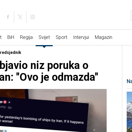
t
BiH
Regija
Svijet
Sport
Intervjui
Magazin
predsjednik
javio niz poruka o
an: "Ovo je odmazda"
Na