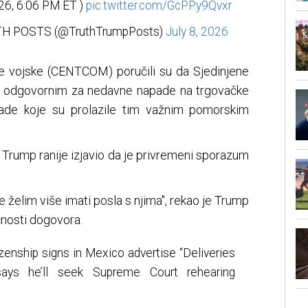
026, 6:06 PM ET )
pic.twitter.com/GcPPy9Qvxr
UTH POSTS (@TruthTrumpPosts)
July 8, 2026
e vojske (CENTCOM) poručili su da Sjedinjene
n odgovornim za nedavne napade na trgovačke
sade koje su prolazile tim važnim pomorskim
je Trump ranije izjavio da je privremeni sporazum
 želim više imati posla s njima", rekao je Trump
ćnosti dogovora.
zenship signs in Mexico advertise “Deliveries
ays he’ll seek Supreme Court rehearing