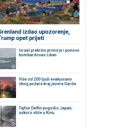
Grenland izdao upozorenje,
Trump opet prijeti
Izrael prekršio primirje i ponovo
bombardovao Liban
Više od 200 ljudi evakuisano
zbog požara kraj jezera Garda
Tajfun Delfin pogodio Japan,
uskoro stiže u Kinu