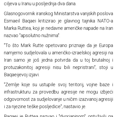
ciljeva u Iranu u posljednja dva dana.
Glasnogovornik iranskog Ministarstva vanjskih poslova
Esmaeil Baqaei kritizirao je glavnog tajnika NATO-a
Marka Ruttea, koji je nedavne američke napade na Iran
nazvao "apsolutno nužnima".
"To što Mark Rutte opetovano priznaje da je Europa
namjerno sudjelovala u američko-izraelskoj agresiji na
Iran samo je još jedna potvrda da u toj brutalnoj i
protuzakonitoj agresiji nisu bili nepristrani", stoji u
Baqaeijevoj izjavi.
"Zemlje koje su ustupile svoj teritorij, vojne baze i
infrastrukturu za provedbu agresije ne mogu izbjeći
odgovornost za sudjelovanje u ničim izazvanoj agresiji
i za njezine teške posljedice", nastavio je.
Baqaei je Ruttea nazvao i "dvorjaninom", optuživši ga