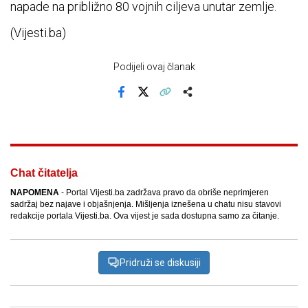
napade na približno 80 vojnih ciljeva unutar zemlje.
(Vijesti.ba)
Podijeli ovaj članak
Facebook
X
Kopiraj link
Više
Chat čitatelja
NAPOMENA
- Portal Vijesti.ba zadržava pravo da obriše neprimjeren
sadržaj bez najave i objašnjenja. Mišljenja iznešena u chatu nisu stavovi
redakcije portala Vijesti.ba. Ova vijest je sada dostupna samo za čitanje.
Pridruži se diskusiji