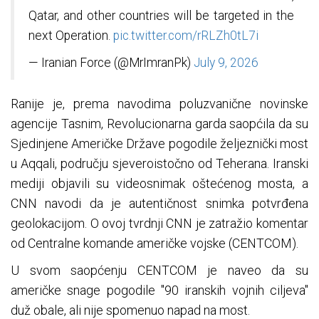
Qatar, and other countries will be targeted in the
next Operation.
pic.twitter.com/rRLZh0tL7i
— Iranian Force (@MrImranPk)
July 9, 2026
Ranije je, prema navodima poluzvanične novinske
agencije Tasnim, Revolucionarna garda saopćila da su
Sjedinjene Američke Države pogodile željeznički most
u Aqqali, području sjeveroistočno od Teherana. Iranski
mediji objavili su videosnimak oštećenog mosta, a
CNN navodi da je autentičnost snimka potvrđena
geolokacijom. O ovoj tvrdnji CNN je zatražio komentar
od Centralne komande američke vojske (CENTCOM).
U svom saopćenju CENTCOM je naveo da su
američke snage pogodile "90 iranskih vojnih ciljeva"
duž obale, ali nije spomenuo napad na most.