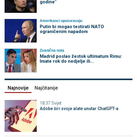
godine"
Amerikanci upozoravaju
Putin bi mogao testirati NATO
ograničenim napadom
Zvanična nota
Madrid poslao žestok ultimatum Rimu:
Imate rok do nedjelje ili…
Najnovije
Najčitanije
18:37
Svijet
Adobe širi svoje alate unutar ChatGPT-a