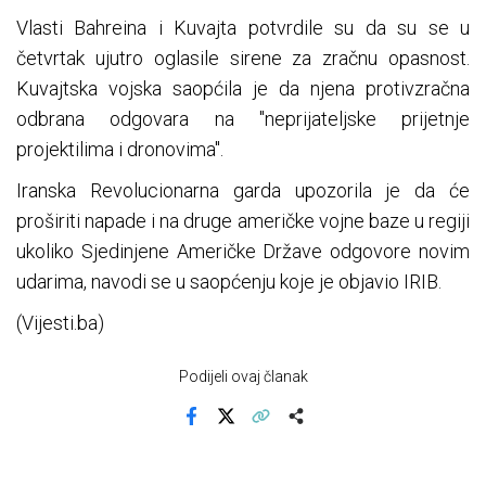
Vlasti Bahreina i Kuvajta potvrdile su da su se u
četvrtak ujutro oglasile sirene za zračnu opasnost.
Kuvajtska vojska saopćila je da njena protivzračna
odbrana odgovara na "neprijateljske prijetnje
projektilima i dronovima".
Iranska Revolucionarna garda upozorila je da će
proširiti napade i na druge američke vojne baze u regiji
ukoliko Sjedinjene Američke Države odgovore novim
udarima, navodi se u saopćenju koje je objavio IRIB.
(Vijesti.ba)
Podijeli ovaj članak
Facebook
X
Kopiraj link
Više