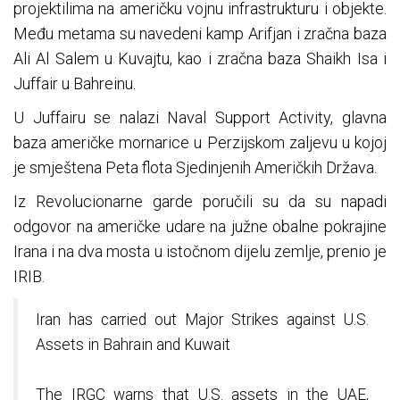
projektilima na američku vojnu infrastrukturu i objekte.
Među metama su navedeni kamp Arifjan i zračna baza
Ali Al Salem u Kuvajtu, kao i zračna baza Shaikh Isa i
Juffair u Bahreinu.
U Juffairu se nalazi Naval Support Activity, glavna
baza američke mornarice u Perzijskom zaljevu u kojoj
je smještena Peta flota Sjedinjenih Američkih Država.
Iz Revolucionarne garde poručili su da su napadi
odgovor na američke udare na južne obalne pokrajine
Irana i na dva mosta u istočnom dijelu zemlje, prenio je
IRIB.
Iran has carried out Major Strikes against U.S.
Assets in Bahrain and Kuwait
The IRGC warns that U.S. assets in the UAE,