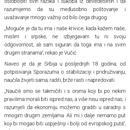
osloboditi svih razlika i sukoba iz devedesetih i da
razumijemo da su međusobno poštovanje i
uvažavanje mnogo važniji od bilo čega drugog.
„Moguće je da tu ima i naše krivice, kada kažem naše,
mislim i srpske, ne izbjegavam tu ni svoju
odgovornost, ali sam siguran da toga ima i na svim
drugim stranama“, rekao je Vučić.
Naveo je da je Srbija u posljednjih 18 godina, od
potpisivanja Sporazuma o stabilizaciji i pridruživanju,
naučila živjeti sama, raditi, brže rasti i napredovati.
„Naučili smo se takmičiti i s onima koji bi po nekim
pravilima morali biti ispred nas, a više nisu ispred nas, i
razumjeli da ekonomiju možemo graditi u saradnji s
mnogim drugim zemljama. Ali mi i dalje nemamo put
koji bi mogao biti uspješniji i bolji od evropskog puta“,