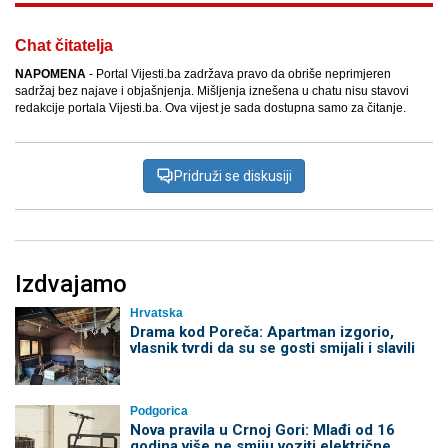
Chat čitatelja
NAPOMENA
- Portal Vijesti.ba zadržava pravo da obriše neprimjeren
sadržaj bez najave i objašnjenja. Mišljenja iznešena u chatu nisu stavovi
redakcije portala Vijesti.ba. Ova vijest je sada dostupna samo za čitanje.
Pridruži se diskusiji
Izdvajamo
Hrvatska
Drama kod Poreča: Apartman izgorio,
vlasnik tvrdi da su se gosti smijali i slavili
Podgorica
Nova pravila u Crnoj Gori: Mlađi od 16
godina više ne smiju voziti električne