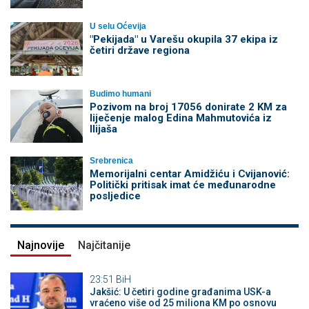
U selu Oćevija
"Pekijada" u Varešu okupila 37 ekipa iz
četiri države regiona
Budimo humani
Pozivom na broj 17056 donirate 2 KM za
liječenje malog Edina Mahmutovića iz
Ilijaša
Srebrenica
Memorijalni centar Amidžiću i Cvijanović:
Politički pritisak imat će međunarodne
posljedice
Najnovije
Najčitanije
23:51
BiH
Jakšić: U četiri godine građanima USK-a
vraćeno više od 25 miliona KM po osnovu