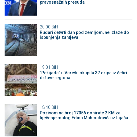
pravosnažnih presuda
20:00
BiH
Rudari četvrti dan pod zemljom, ne izlaze do
ispunjenja zahtjeva
19:01
BiH
"Pekijada" u Varešu okupila 37 ekipa iz četiri
države regiona
18:40
BiH
Pozivom na broj 17056 donirate 2 KM za
liječenje malog Edina Mahmutovića iz Ilijaša