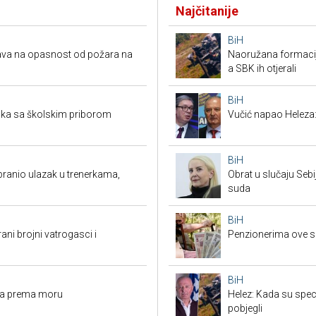
Najčitanije
BiH
rava na opasnost od požara na
Naoružana formacija
a SBK ih otjerali
BiH
aka sa školskim priborom
Vučić napao Heleza:
BiH
branio ulazak u trenerkama,
Obrat u slučaju Seb
suda
BiH
rani brojni vatrogasci i
Penzionerima ove s
BiH
ama prema moru
Helez: Kada su specij
pobjegli