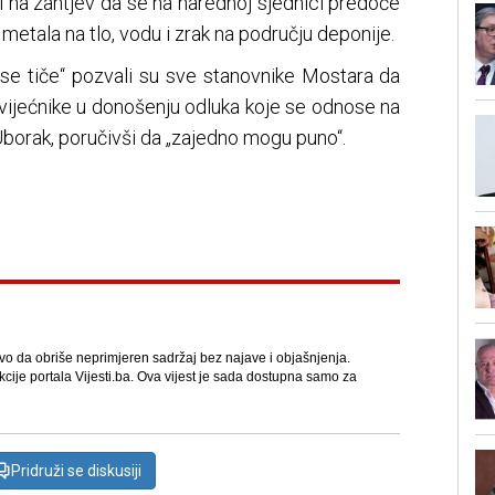
i na zahtjev da se na narednoj sjednici predoče
h metala na tlo, vodu i zrak na području deponije.
 se tiče“ pozvali su sve stanovnike Mostara da
vijećnike u donošenju odluka koje se odnose na
borak, poručivši da „zajedno mogu puno“.
avo da obriše neprimjeren sadržaj bez najave i objašnjenja.
kcije portala Vijesti.ba. Ova vijest je sada dostupna samo za
Pridruži se diskusiji