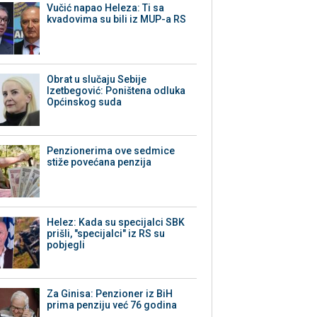
Vučić napao Heleza: Ti sa
kvadovima su bili iz MUP-a RS
Obrat u slučaju Sebije
Izetbegović: Poništena odluka
Općinskog suda
Penzionerima ove sedmice
stiže povećana penzija
Helez: Kada su specijalci SBK
prišli, "specijalci" iz RS su
pobjegli
Za Ginisa: Penzioner iz BiH
prima penziju već 76 godina