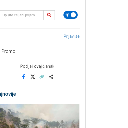
Prijavi se
/ Promo
Podijeli ovaj članak
Facebook
X
Kopiraj link
Više
jnovije