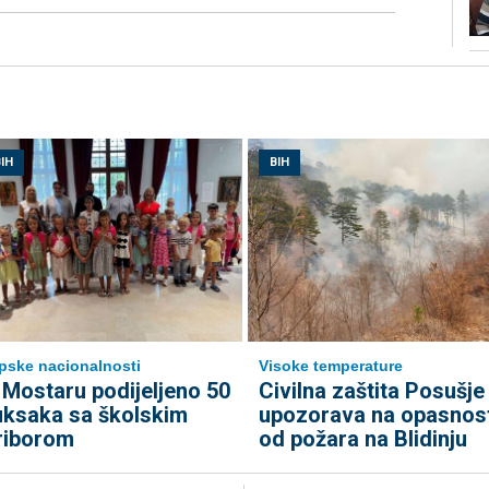
IH
BIH
pske nacionalnosti
Visoke temperature
 Mostaru podijeljeno 50
Civilna zaštita Posušje
uksaka sa školskim
upozorava na opasnos
riborom
od požara na Blidinju