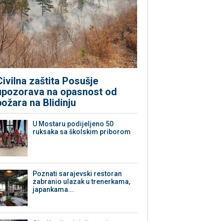
Civilna zaštita Posušje
upozorava na opasnost od
požara na Blidinju
U Mostaru podijeljeno 50
ruksaka sa školskim priborom
Poznati sarajevski restoran
zabranio ulazak u trenerkama,
japankama...