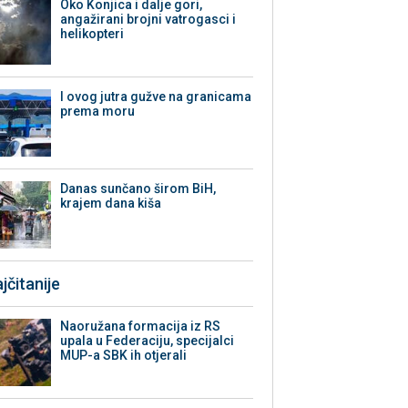
Oko Konjica i dalje gori,
angažirani brojni vatrogasci i
helikopteri
I ovog jutra gužve na granicama
prema moru
Danas sunčano širom BiH,
krajem dana kiša
jčitanije
Naoružana formacija iz RS
upala u Federaciju, specijalci
MUP-a SBK ih otjerali