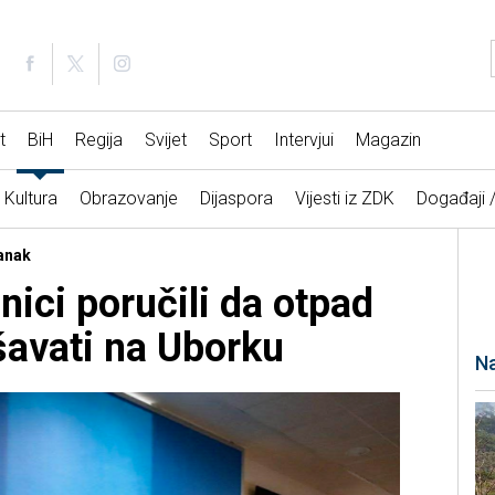
t
BiH
Regija
Svijet
Sport
Intervjui
Magazin
Kultura
Obrazovanje
Dijaspora
Vijesti iz ZDK
Događaji 
tanak
nici poručili da otpad
šavati na Uborku
Na