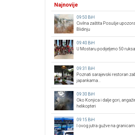
Najnovije
09:50
BiH
Civilna zaštita Posušje upozo
Blidinju
09:40
BiH
U Mostaru podijeljeno 50 ruks
09:31
BiH
Poznati sarajevski restoran za
japankama...
09:30
BiH
Oko Konjica i dalje gori, angaži
helikopteri
09:15
BiH
I ovog jutra gužve na granic