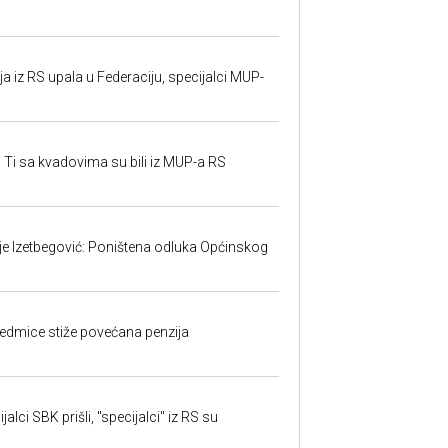
 iz RS upala u Federaciju, specijalci MUP-
 Ti sa kvadovima su bili iz MUP-a RS
ije Izetbegović: Poništena odluka Općinskog
edmice stiže povećana penzija
alci SBK prišli, "specijalci" iz RS su