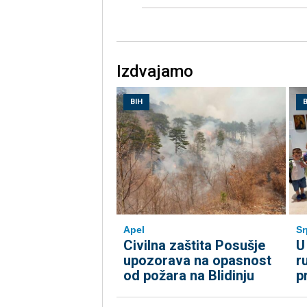
Izdvajamo
BIH
B
Apel
Sr
Civilna zaštita Posušje
U
upozorava na opasnost
r
od požara na Blidinju
p