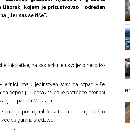
 Uborak, kojem je prisustvovao i određen
a „Jer nas se tiče“.
ke inicijative, na sastanku je usvojeno nekoliko
 vijećnici imaju jedinstven stav da otpad više
Na
an na deponiju Uborak te da je potrebno pronaći
javanje otpada u Mostaru.
sanacije postojećih kaseta na deponiji, za što
 već osigurana sredstva.