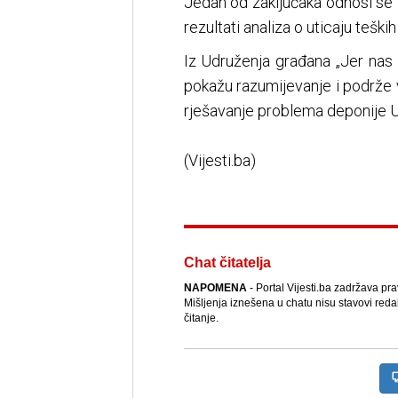
Jedan od zaključaka odnosi se 
rezultati analiza o uticaju teški
Iz Udruženja građana „Jer nas
pokažu razumijevanje i podrže 
rješavanje problema deponije U
(Vijesti.ba)
Chat čitatelja
NAPOMENA
- Portal Vijesti.ba zadržava pr
Mišljenja iznešena u chatu nisu stavovi reda
čitanje.