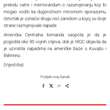
prekidu vatre i memorandum o razumijevanju koji bi
mogao voditi ka dugoročnom mirovnom sporazumu,
četvrtak je označio drugu noć zaredom u kojoj su dvije
strane razmjenjivale napade.
Američka Centralna komanda saopćila je da je
pogodila oko 90 vojnih ciljeva, dok je IRGC objavila da
je uzvratila napadima na američke baze u Kuvajtu i
Bahreinu.
(Vijesti.ba)
Podijeli ovaj članak
Facebook
X
Kopiraj link
Više