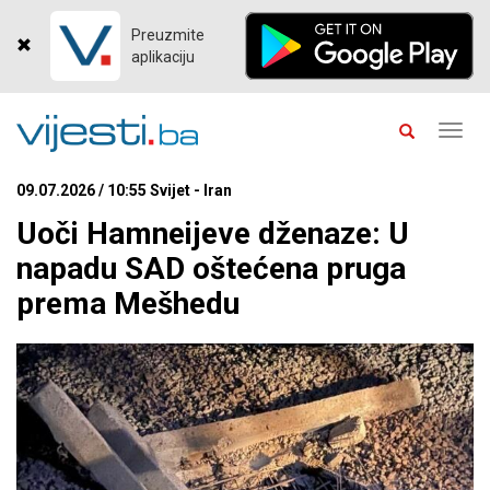
Preuzmite
aplikaciju
Toggl
navig
09.07.2026 / 10:55 Svijet - Iran
Uoči Hamneijeve dženaze: U
napadu SAD oštećena pruga
prema Mešhedu