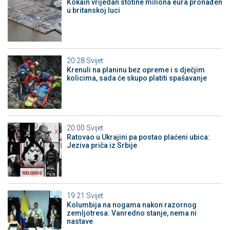
Kokain vrijedan stotine miliona eura pronađen
u britanskoj luci
20:28
Svijet
Krenuli na planinu bez opreme i s dječjim
kolicima, sada će skupo platiti spašavanje
20:00
Svijet
Ratovao u Ukrajini pa postao plaćeni ubica:
Jeziva priča iz Srbije
19:21
Svijet
Kolumbija na nogama nakon razornog
zemljotresa: Vanredno stanje, nema ni
nastave