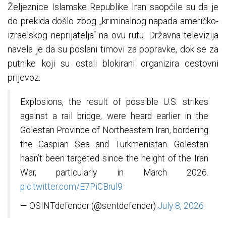
Željeznice Islamske Republike Iran saopćile su da je
do prekida došlo zbog „kriminalnog napada američko-
izraelskog neprijatelja“ na ovu rutu. Državna televizija
navela je da su poslani timovi za popravke, dok se za
putnike koji su ostali blokirani organizira cestovni
prijevoz.
Explosions, the result of possible U.S. strikes
against a rail bridge, were heard earlier in the
Golestan Province of Northeastern Iran, bordering
the Caspian Sea and Turkmenistan. Golestan
hasn’t been targeted since the height of the Iran
War, particularly in March 2026.
pic.twitter.com/E7PiCBrul9
— OSINTdefender (@sentdefender)
July 8, 2026