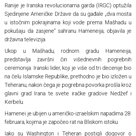
Ranije je Iranska revolucionarna garda (IRGC) optužila
Sjedinjene Američke Države da su gađale „dva mosta
u istočnim pokrajinama koji vode prema Mašhadu u
pokušaju da zasjene“ sahranu Hameneija, objavila je
državna televizija.
Ukop u Mašhadu, rodnom gradu Hameneija,
predstavlja završni čin višednevnih pogrebnih
ceremonija. Iranski lider, koji je više od tri decenije bio
na čelu Islamske Republike, prethodno je bio izložen u
Teheranu, nakon čega je pogrebna povorka prošla kroz
glavni grad Irana te svete iračke gradove Nedžef i
Kerbelu.
Hamenei je ubijen u američko-izraelskim napadima 28.
februara, kojima je započeo rat na Bliskom istoku.
Iako su Washington i Teheran postigli dogovor o