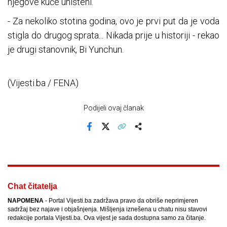
njegove kuće uništeni.
- Za nekoliko stotina godina, ovo je prvi put da je voda
stigla do drugog sprata... Nikada prije u historiji - rekao
je drugi stanovnik, Bi Yunchun.
(Vijesti.ba / FENA)
Podijeli ovaj članak
Facebook
X
Kopiraj link
Više
Chat čitatelja
NAPOMENA
- Portal Vijesti.ba zadržava pravo da obriše neprimjeren
sadržaj bez najave i objašnjenja. Mišljenja iznešena u chatu nisu stavovi
redakcije portala Vijesti.ba. Ova vijest je sada dostupna samo za čitanje.